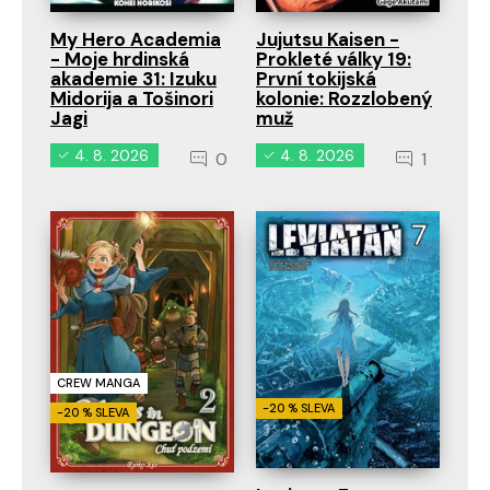
My Hero Academia
Jujutsu Kaisen -
- Moje hrdinská
Prokleté války 19:
akademie 31: Izuku
První tokijská
Midorija a Tošinori
kolonie: Rozzlobený
Jagi
muž
4. 8. 2026
4. 8. 2026
0
1
CREW MANGA
-20 % SLEVA
-20 % SLEVA