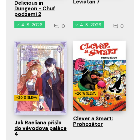
Leviatan 7
Delicious in
Dungeon - Chuť
podzemí 2
4. 8. 2026
4. 8. 2026
0
0
-20 % SLEVA
-20 % SLEVA
Clever a Smart:
Jak Raeliana přišla
Prohozátor
do vévodova paláce
4