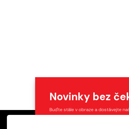
Novinky bez če
Buďte stále v obraze a dostávejte na
Stačí vyplnit váš e-mail.