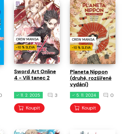
běhy
0
0
0
11. 8. 2026
11. 8. 2026
11. 8. 2026
CREW MANGA
CREW MANGA
-10 % SLEVA
-10 % SLEVA
Sword Art Online
Planeta Nippon
4 - Vílí tanec 2
(druhé, rozšířené
vydání)
0
3
0
11. 2. 2025
5. 11. 2024
Koupit
Koupit