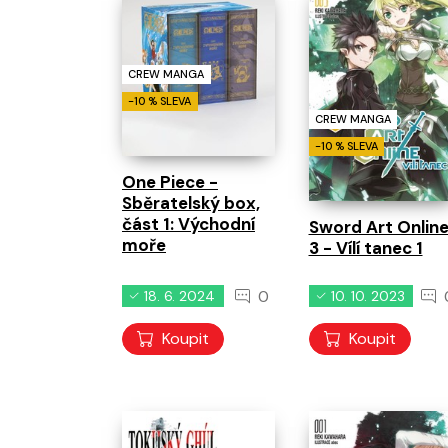
CREW MANGA
-10 % SLEVA
CREW MANGA
-10 % SLEVA
One Piece -
Sběratelský box,
část 1: Východní
Sword Art Onlin
moře
3 - Vílí tanec 1
0
18. 6. 2024
10. 10. 2023
Koupit
Koupit