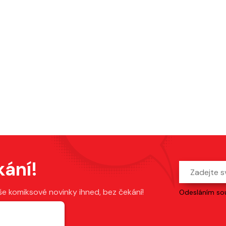
kání!
še komiksové novinky ihned, bez čekání!
Odesláním sou