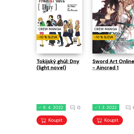
CREW MANGA
CREW MANGA
-10 % SLEVA
-10 % SLEVA
Sword Art Online
Tokijský ghúl: Dny
- Aincrad 1
(light novel)
0
8. 4. 2022
1. 3. 2022
Koupit
Koupit