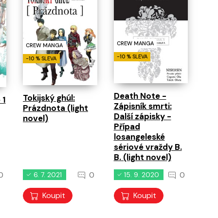
CREW MANGA
CREW MANGA
-10 % SLEVA
-10 % SLEVA
Death Note -
Tokijský ghúl:
 1
Zápisník smrti:
Prázdnota (light
Další zápisky -
novel)
Případ
losangeleské
sériové vraždy B.
B. (light novel)
0
0
0
6. 7. 2021
15. 9. 2020
Koupit
Koupit