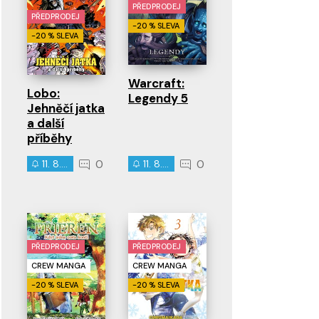
PŘEDPRODEJ
PŘEDPRODEJ
-20 % SLEVA
-20 % SLEVA
Warcraft:
Lobo:
Legendy 5
Jehněčí jatka
a další
příběhy
0
0
11. 8. 2026
11. 8. 2026
PŘEDPRODEJ
PŘEDPRODEJ
CREW MANGA
CREW MANGA
-20 % SLEVA
-20 % SLEVA