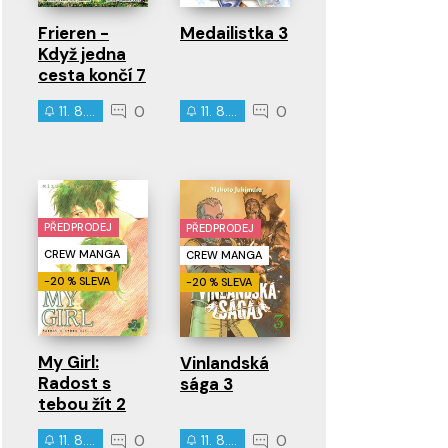
Frieren -
Medailistka 3
Když jedna
cesta končí 7
0
0
11. 8. 2026
11. 8. 2026
PŘEDPRODEJ
PŘEDPRODEJ
CREW MANGA
CREW MANGA
-20 % SLEVA
-20 % SLEVA
My Girl:
Vinlandská
Radost s
sága 3
tebou žít 2
0
0
11. 8. 2026
11. 8. 2026