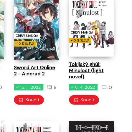
CREW MANGA
CREW MANGA
-10 % SLEVA
-10 % SLEVA
Tokijský ghúl:
e
Sword Art Online
Minulost (light
2 - Aincrad 2
novel)
0
8
0
15. 11. 2022
8. 4. 2022
Koupit
Koupit