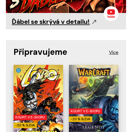
Ďábel se skrývá v detailu!
Připravujeme
KOUPIT V E-SHOPU
KOUPIT V E-SHOPU
-20 % SLEVA
-20 % SLEVA