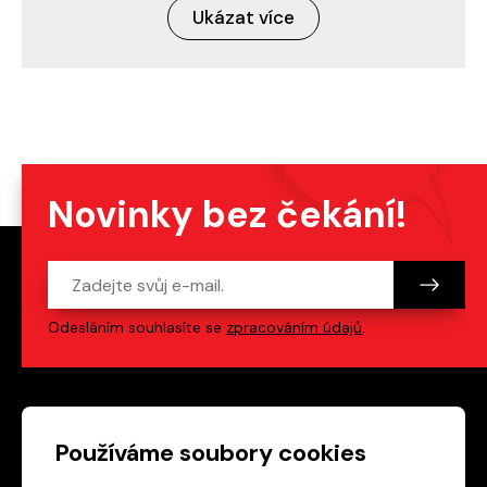
Ukázat více
Novinky bez čekání!
Odesláním souhlasíte se
zpracováním údajů
.
Patička webu
Odkazy na sociální s
Používáme soubory cookies