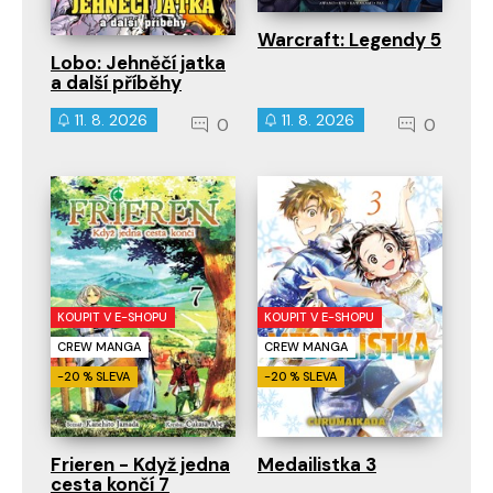
Warcraft: Legendy 5
Lobo: Jehněčí jatka
a další příběhy
11. 8. 2026
11. 8. 2026
0
0
KOUPIT V E-SHOPU
KOUPIT V E-SHOPU
CREW MANGA
CREW MANGA
-20 % SLEVA
-20 % SLEVA
Frieren - Když jedna
Medailistka 3
cesta končí 7