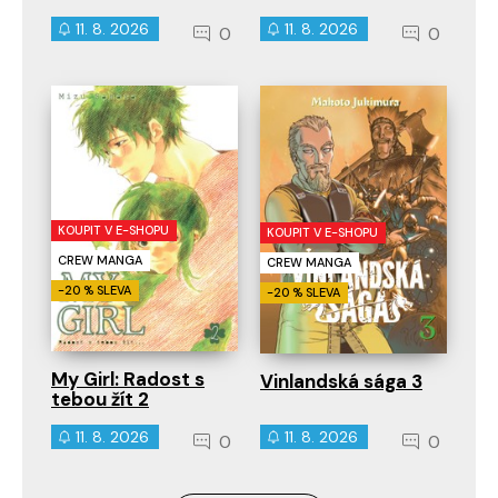
11. 8. 2026
11. 8. 2026
0
0
KOUPIT V E-SHOPU
KOUPIT V E-SHOPU
CREW MANGA
CREW MANGA
-20 % SLEVA
-20 % SLEVA
My Girl: Radost s
Vinlandská sága 3
tebou žít 2
11. 8. 2026
11. 8. 2026
0
0