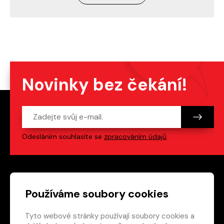
Novinky bez čekání!
Odesláním souhlasíte se
zpracováním údajů
.
Patička webu
Odkazy na sociální s
Používáme soubory cookies
Tyto webové stránky používají soubory cookies a
Vedlejší navigace
redakce@crew.cz