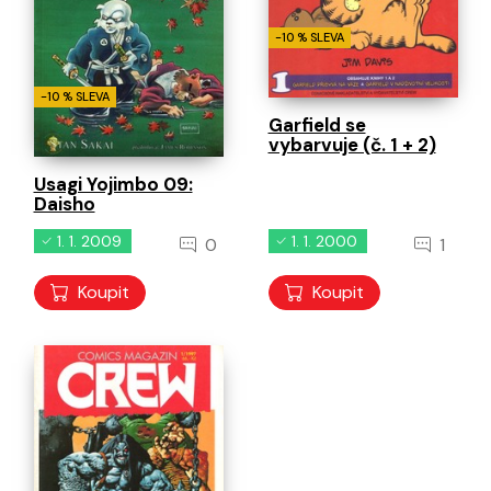
-10 % SLEVA
-10 % SLEVA
Garfield se
vybarvuje (č. 1 + 2)
Usagi Yojimbo 09:
Daisho
1. 1. 2009
1. 1. 2000
0
1
Koupit
Koupit