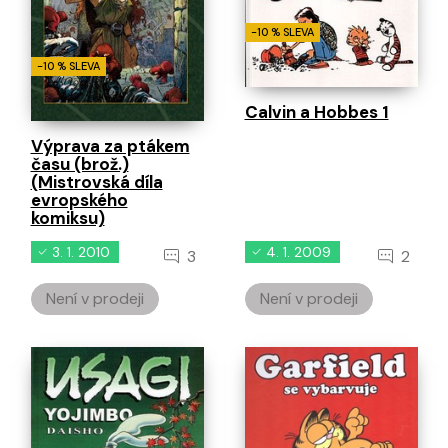
-10 % SLEVA
-10 % SLEVA
Calvin a Hobbes 1
Výprava za ptákem
času (brož.)
(Mistrovská díla
evropského
komiksu)
3. 1. 2010
4. 1. 2009
3
2
Není v prodeji
Není v prodeji