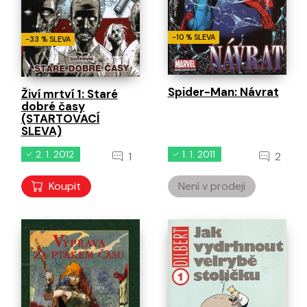
-10 % SLEVA
-33 % SLEVA
Spider-Man: Návrat
Živí mrtví 1: Staré
dobré časy
(STARTOVACÍ
SLEVA)
2. 1. 2012
1. 1. 2011
1
2
Koupit
Není v prodeji