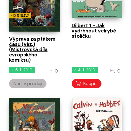
-10 % SLEVA
Dilbert 1 - Jak
vydrhnout velrybě
stoličku
Výprava za ptákem
času (váz.)
(Mistrovská díla
evropského
komiksu)
5. 1. 2010
4. 1. 2010
0
0
Není v prodeji
Koupit