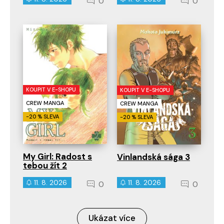
0
0
KOUPIT V E-SHOPU
KOUPIT V E-SHOPU
CREW MANGA
CREW MANGA
-20 % SLEVA
-20 % SLEVA
My Girl: Radost s
Vinlandská sága 3
tebou žít 2
11. 8. 2026
11. 8. 2026
0
0
Ukázat více