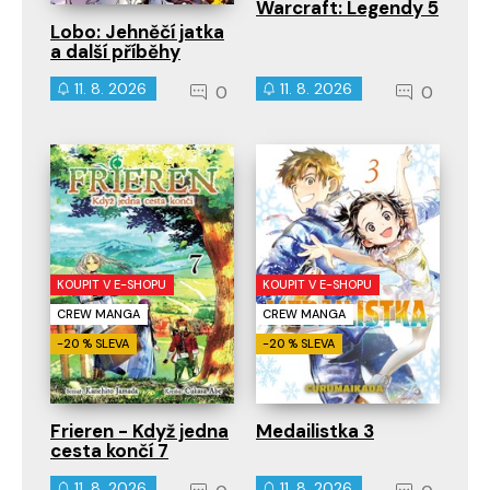
Warcraft: Legendy 5
Lobo: Jehněčí jatka
a další příběhy
11. 8. 2026
11. 8. 2026
0
0
KOUPIT V E-SHOPU
KOUPIT V E-SHOPU
CREW MANGA
CREW MANGA
-20 % SLEVA
-20 % SLEVA
Frieren - Když jedna
Medailistka 3
cesta končí 7
11. 8. 2026
11. 8. 2026