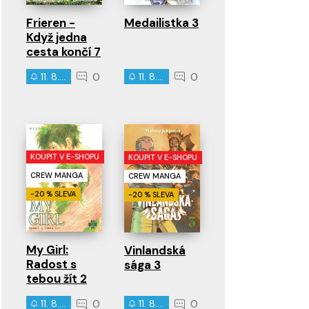
Frieren -
Medailistka 3
Když jedna
cesta končí 7
0
0
11. 8. 2026
11. 8. 2026
KOUPIT V E-SHOPU
KOUPIT V E-SHOPU
CREW MANGA
CREW MANGA
-20 % SLEVA
-20 % SLEVA
My Girl:
Vinlandská
Radost s
sága 3
tebou žít 2
0
0
11. 8. 2026
11. 8. 2026