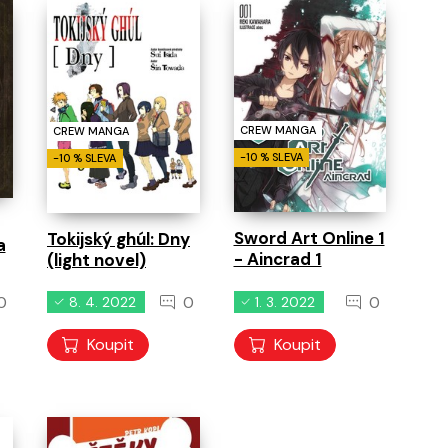
běhy
0
0
0
11. 8. 2026
11. 8. 2026
11. 8. 2026
CREW MANGA
CREW MANGA
-10 % SLEVA
-10 % SLEVA
Sword Art Online 1
Tokijský ghúl: Dny
a
- Aincrad 1
(light novel)
0
0
0
8. 4. 2022
1. 3. 2022
Koupit
Koupit