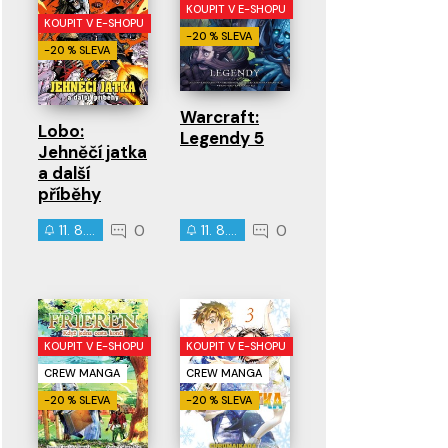
KOUPIT V E-SHOPU
KOUPIT V E-SHOPU
-20 % SLEVA
-20 % SLEVA
Warcraft:
Lobo:
Legendy 5
Jehněčí jatka
a další
příběhy
0
0
11. 8. 2026
11. 8. 2026
KOUPIT V E-SHOPU
KOUPIT V E-SHOPU
CREW MANGA
CREW MANGA
-20 % SLEVA
-20 % SLEVA