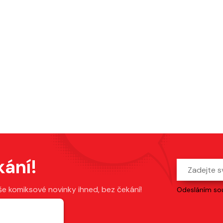
kání!
še komiksové novinky ihned, bez čekání!
Odesláním sou