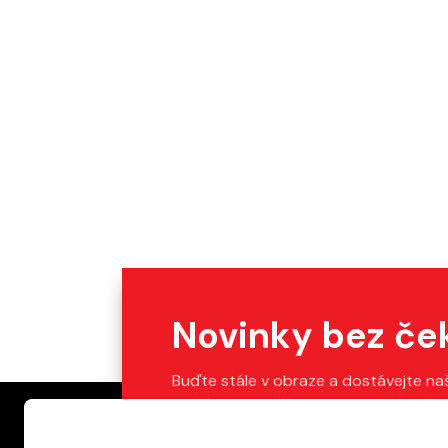
Novinky bez če
Buďte stále v obraze a dostávejte na
Stačí vyplnit váš e-mail.