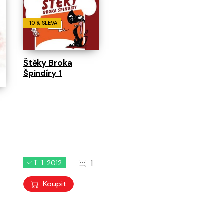
-10 % SLEVA
Štěky Broka
Špindíry 1
1
1
11. 1. 2012
Koupit