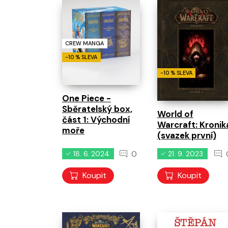
pří
Není komiks
Není komiks
CREW MANGA
Všechny novinky
Ukázat více
-10 % SLEVA
-10 % SLEVA
One Piece -
Sběratelský box,
World of
část 1: Východní
Warcraft: Kronik
moře
(svazek první)
0
18. 6. 2024
21. 9. 2023
Koupit
Koupit