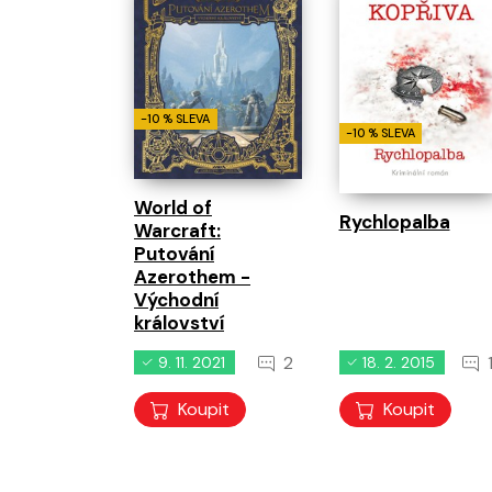
-10 % SLEVA
-10 % SLEVA
World of
Rychlopalba
Warcraft:
Putování
Azerothem -
Východní
království
2
9. 11. 2021
18. 2. 2015
Koupit
Koupit