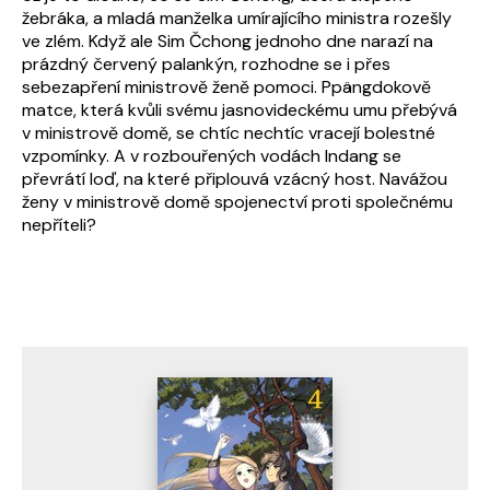
žebráka, a mladá manželka umírajícího ministra rozešly
ve zlém. Když ale Sim Čchong jednoho dne narazí na
prázdný červený palankýn, rozhodne se i přes
sebezapření ministrově ženě pomoci. Ppängdokově
matce, která kvůli svému jasnovideckému umu přebývá
v ministrově domě, se chtíc nechtíc vracejí bolestné
vzpomínky. A v rozbouřených vodách Indang se
převrátí loď, na které připlouvá vzácný host. Navážou
ženy v ministrově domě spojenectví proti společnému
nepříteli?