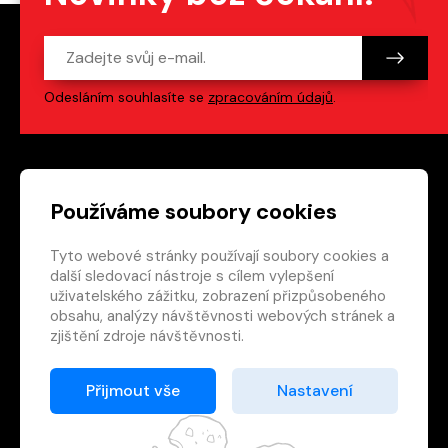
Odesláním souhlasíte se
zpracováním údajů
.
Patička webu
Odkazy na sociální s
Používáme soubory cookies
Tyto webové stránky používají soubory cookies a
Vedlejší navigace
redakce@crew.cz
další sledovací nástroje s cílem vylepšení
uživatelského zážitku, zobrazení přizpůsobeného
Ochrana soukromí
obsahu, analýzy návštěvnosti webových stránek a
Nastavení cookies
zjištění zdroje návštěvnosti.
RSS
E-shop
Přijmout vše
Nastavení
© 2026 Nakladatelství CREW s.r.o. Všechna práva
vyhrazena.