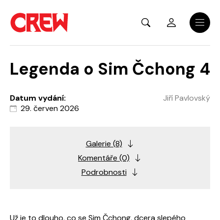
Přejít na hlavní obsah
Menu
Legenda o Sim Čchong 4
Datum vydání:
Jiří Pavlovský
29. červen 2026
Galerie (8)
Komentáře (0)
Podrobnosti
Už je to dlouho, co se Sim Čchong, dcera slepého