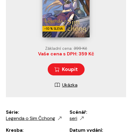
-10 % SLEVA
Základní cena:
399 Kč
Vaše cena s DPH: 359 Kč
Koupit
Ukázka
Série:
Scénář:
Legenda o Sim Čchong
seri
Kresba:
Datum vydání: