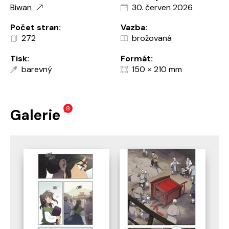
Biwan
30. červen 2026
Počet stran:
Vazba:
272
brožovaná
Tisk:
Formát:
barevný
150 × 210 mm
8
Galerie