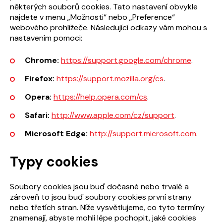
některých souborů cookies. Tato nastavení obvykle
najdete v menu „Možnosti“ nebo „Preference“
webového prohlížeče. Následující odkazy vám mohou s
nastavením pomoci:
Chrome:
https://support.google.com/chrome
.
Firefox:
https://support.mozilla.org/cs
.
Opera:
https://help.opera.com/cs
.
Safari:
http://www.apple.com/cz/support
.
Microsoft Edge:
http://support.microsoft.com
.
Typy cookies
Soubory cookies jsou buď dočasné nebo trvalé a
zároveň to jsou buď soubory cookies první strany
nebo třetích stran. Níže vysvětlujeme, co tyto termíny
znamenají, abyste mohli lépe pochopit, jaké cookies