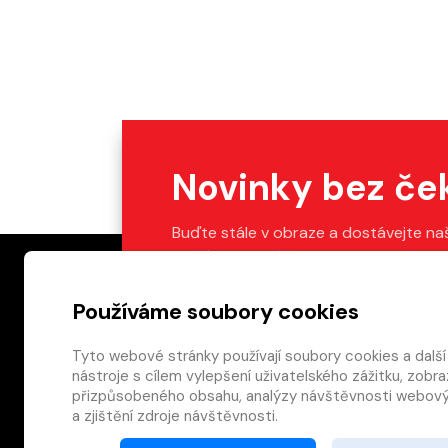
Novinky bez če
Buďte stále v obraze a dostávejte na
Stačí vyplnit váš e-mail.
Používáme soubory cookies
Tyto webové stránky používají soubory cookies a další
nástroje s cílem vylepšení uživatelského zážitku, zobra
Patička webu
přizpůsobeného obsahu, analýzy návštěvnosti webový
a zjištění zdroje návštěvnosti.