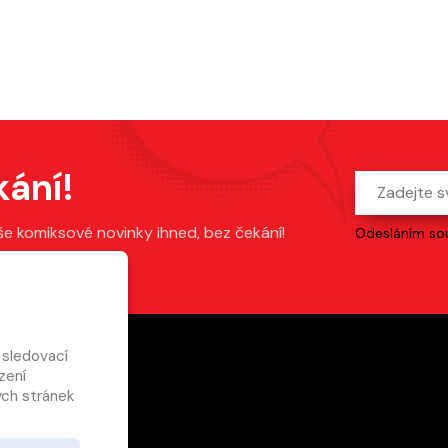
kání!
še komiksové novinky ihned, bez čekání!
Odesláním sou
 sledovací
zení
ch stránek