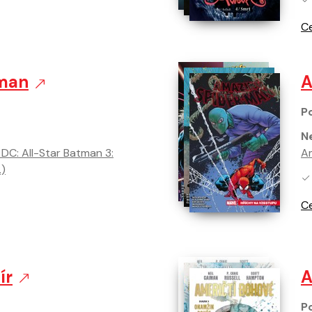
Ce
tman
A
Po
Ne
DC: All-Star Batman 3:
Am
.)
Ne
Ce
ír
A
Po