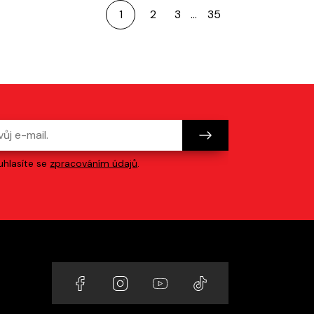
1
2
3
…
35
hlasíte se
zpracováním údajů
.
Odkazy na sociální sítě