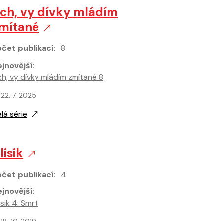
ch, vy dívky mládím
mítané
čet publikací:
8
jnovější:
h, vy dívky mládím zmítané 8
jnovější vydání:
22. 7. 2025
lá série
lisik
čet publikací:
4
jnovější:
isik 4: Smrt
jnovější vydání: