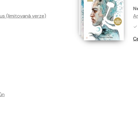
Ne
s (limitovaná verze)
Am
Ne
Ce
ůn