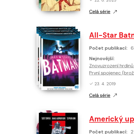
22. 8. 2023
Celá série
All-Star Ba
Počet publikací:
6
Nejnovější:
Znovuzrození hrdinů 
První spojenec (brož
Nejnovější vydání:
23. 4. 2019
Celá série
Americký up
Počet publikací:
2