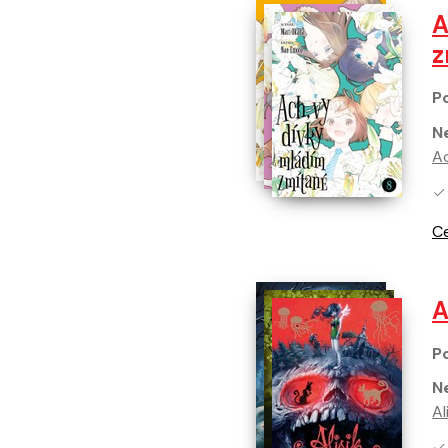
A
z
Po
Ne
Ac
Ne
Ce
A
Po
Ne
Al
Ne