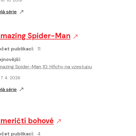
18. 10. 2019
lá série
mazing Spider-Man
čet publikací:
11
jnovější:
azing Spider-Man 10: Hříchy na vzestupu
jnovější vydání:
7. 4. 2026
lá série
meričtí bohové
čet publikací:
4