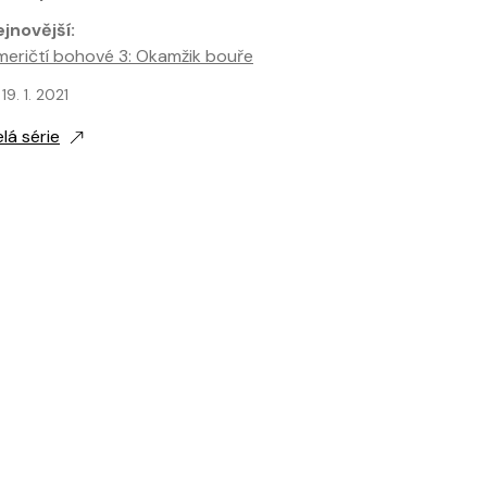
jnovější:
eričtí bohové 3: Okamžik bouře
jnovější vydání:
19. 1. 2021
lá série