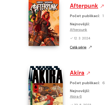
Afterpunk
Není komiks
Není komiks
Počet publikací:
1
Všechny novinky
Ukázat více
Nejnovější:
Afterpunk
Nejnovější vydání:
12. 3. 2024
Celá série
Akira
Počet publikací:
6
Nejnovější:
Akira 6
Nejnovější vydání: