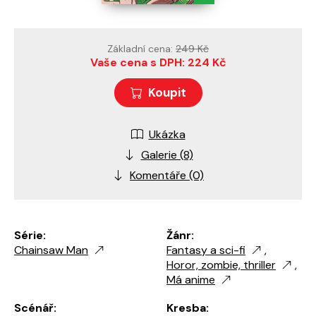
Základní cena:
249 Kč
Vaše cena s DPH: 224 Kč
Koupit
Ukázka
Galerie (8)
Komentáře (0)
Série:
Žánr:
Chainsaw Man
Fantasy a sci-fi
,
Horor, zombie, thriller
,
Má anime
Scénář:
Kresba: