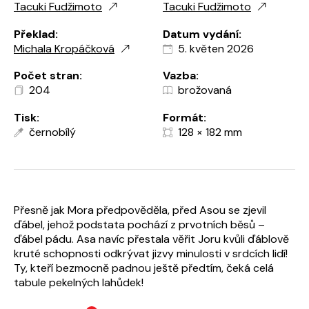
Tacuki Fudžimoto
Tacuki Fudžimoto
Překlad:
Datum vydání:
Michala Kropáčková
5. květen 2026
Počet stran:
Vazba:
204
brožovaná
Tisk:
Formát:
černobílý
128 × 182 mm
Přesně jak Mora předpověděla, před Asou se zjevil
ďábel, jehož podstata pochází z prvotních běsů –
ďábel pádu. Asa navíc přestala věřit Joru kvůli ďáblově
kruté schopnosti odkrývat jizvy minulosti v srdcích lidí!
Ty, kteří bezmocně padnou ještě předtím, čeká celá
tabule pekelných lahůdek!