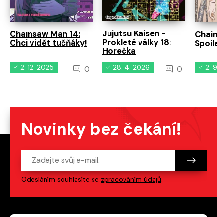
Jujutsu Kaisen -
Chainsaw Man 14:
Chain
Prokleté války 18:
Chci vidět tučňáky!
Spoil
Horečka
2. 12. 2025
28. 4. 2026
2. 
0
0
Novinky bez čekání!
Odesláním souhlasíte se
zpracováním údajů
.