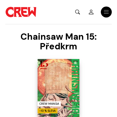
Přejít na hlavní obsah
Menu
Chainsaw Man 15:
Předkrm
CREW MANGA
-10 % SLEVA