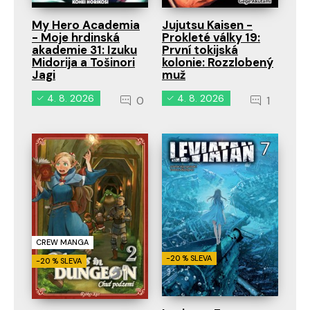
My Hero Academia
Jujutsu Kaisen -
- Moje hrdinská
Prokleté války 19:
akademie 31: Izuku
První tokijská
Midorija a Tošinori
kolonie: Rozzlobený
Jagi
muž
4. 8. 2026
4. 8. 2026
0
1
CREW MANGA
-20 % SLEVA
-20 % SLEVA