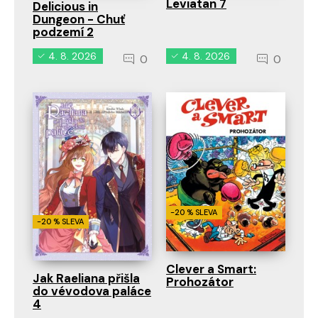
Leviatan 7
Delicious in
Dungeon - Chuť
podzemí 2
4. 8. 2026
4. 8. 2026
0
0
-20 % SLEVA
-20 % SLEVA
Clever a Smart:
Jak Raeliana přišla
Prohozátor
do vévodova paláce
4