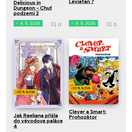
Leviatan 7
Delicious in
Dungeon - Chuť
podzemí 2
4. 8. 2026
4. 8. 2026
0
0
-20 % SLEVA
-20 % SLEVA
Clever a Smart:
Jak Raeliana přišla
Prohozátor
do vévodova paláce
4