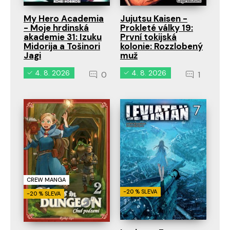
My Hero Academia
Jujutsu Kaisen -
- Moje hrdinská
Prokleté války 19:
akademie 31: Izuku
První tokijská
Midorija a Tošinori
kolonie: Rozzlobený
Jagi
muž
4. 8. 2026
4. 8. 2026
0
1
CREW MANGA
-20 % SLEVA
-20 % SLEVA