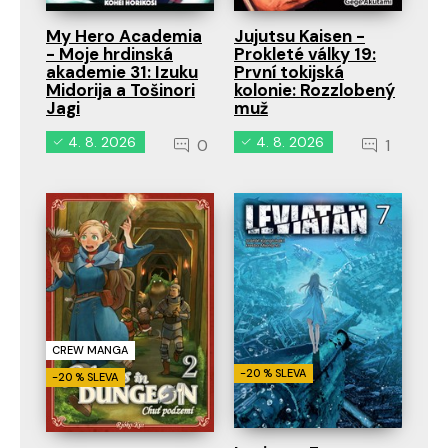
My Hero Academia
Jujutsu Kaisen -
- Moje hrdinská
Prokleté války 19:
akademie 31: Izuku
První tokijská
Midorija a Tošinori
kolonie: Rozzlobený
Jagi
muž
4. 8. 2026
4. 8. 2026
0
1
CREW MANGA
-20 % SLEVA
-20 % SLEVA