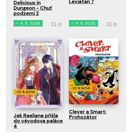
Leviatan 7
Delicious in
Dungeon - Chuť
podzemí 2
4. 8. 2026
4. 8. 2026
0
0
-20 % SLEVA
-20 % SLEVA
Clever a Smart:
Jak Raeliana přišla
Prohozátor
do vévodova paláce
4