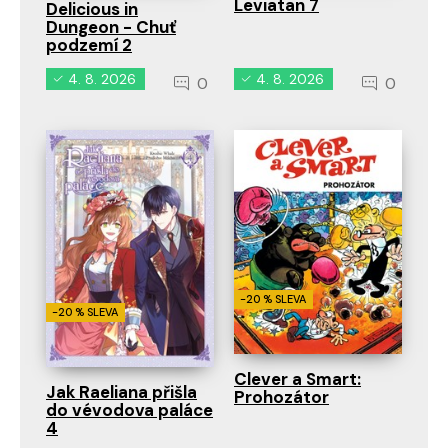
Leviatan 7
Delicious in
Dungeon - Chuť
podzemí 2
4. 8. 2026
4. 8. 2026
0
0
-20 % SLEVA
-20 % SLEVA
Clever a Smart:
Jak Raeliana přišla
Prohozátor
do vévodova paláce
4