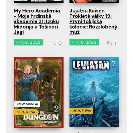
My Hero Academia
Jujutsu Kaisen -
- Moje hrdinská
Prokleté války 19:
akademie 31: Izuku
První tokijská
Midorija a Tošinori
kolonie: Rozzlobený
Jagi
muž
4. 8. 2026
4. 8. 2026
0
1
CREW MANGA
-20 % SLEVA
-20 % SLEVA