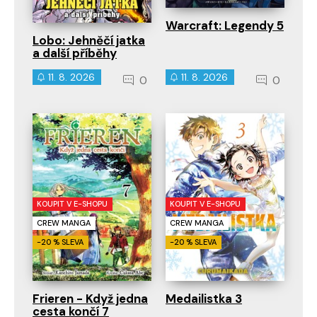
Warcraft: Legendy 5
Lobo: Jehněčí jatka
a další příběhy
11. 8. 2026
11. 8. 2026
0
0
KOUPIT V E-SHOPU
KOUPIT V E-SHOPU
CREW MANGA
CREW MANGA
-20 % SLEVA
-20 % SLEVA
Frieren - Když jedna
Medailistka 3
cesta končí 7