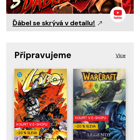
Ďábel se skrývá v detailu!
Připravujeme
KOUPIT V E-SHOPU
KOUPIT V E-SHOPU
-20 % SLEVA
-20 % SLEVA