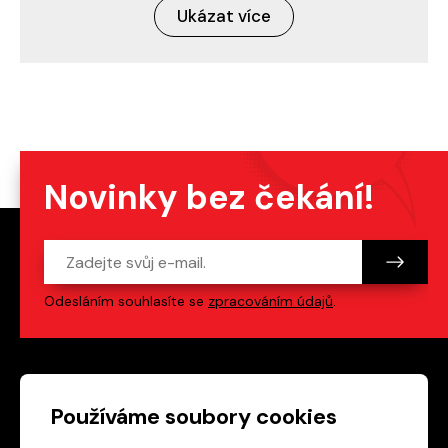
Ukázat více
Novinky bez čekání!
Odesláním souhlasíte se
zpracováním údajů
.
Patička webu
Odkazy na sociální s
Používáme soubory cookies