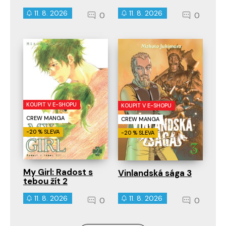
11. 8. 2026
11. 8. 2026
0
0
KOUPIT V E-SHOPU
KOUPIT V E-SHOPU
CREW MANGA
CREW MANGA
-20 % SLEVA
-20 % SLEVA
My Girl: Radost s
Vinlandská sága 3
tebou žít 2
11. 8. 2026
11. 8. 2026
0
0