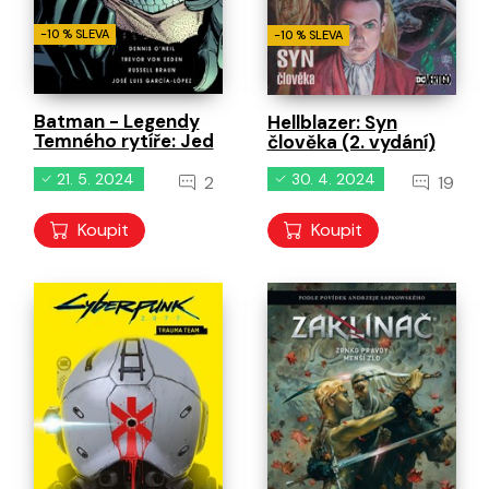
-10 % SLEVA
-10 % SLEVA
Batman - Legendy
Hellblazer: Syn
Temného rytíře: Jed
člověka (2. vydání)
21. 5. 2024
30. 4. 2024
2
19
Koupit
Koupit