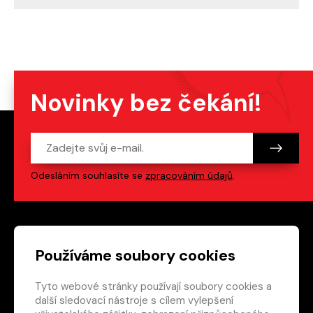
Novinky bez čekání!
Odesláním souhlasíte se
zpracováním údajů
.
Patička webu
Odkazy na sociální s
Používáme soubory cookies
Tyto webové stránky používají soubory cookies a
Vedlejší navigace
redakce@crew.cz
další sledovací nástroje s cílem vylepšení