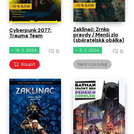
-10 % SLEVA
-10 % SLEVA
Zaklínač: Zrnko
Cyberpunk 2077:
pravdy / Menší zlo
Trauma Team
(sběratelská obálka)
19. 2. 2024
6. 2. 2024
0
0
Koupit
Není v prodeji