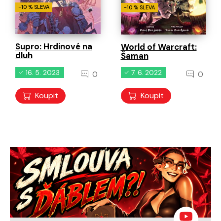
-10 % SLEVA
-10 % SLEVA
Supro: Hrdinové na
World of Warcraft:
dluh
Šaman
16. 5. 2023
7. 6. 2022
0
0
Koupit
Koupit