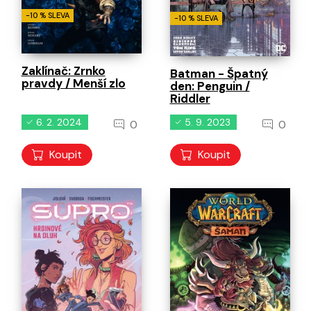
-10 % SLEVA
-10 % SLEVA
Zaklínač: Zrnko
Batman - Špatný
pravdy / Menší zlo
den: Penguin /
Riddler
6. 2. 2024
5. 9. 2023
0
0
Koupit
Koupit