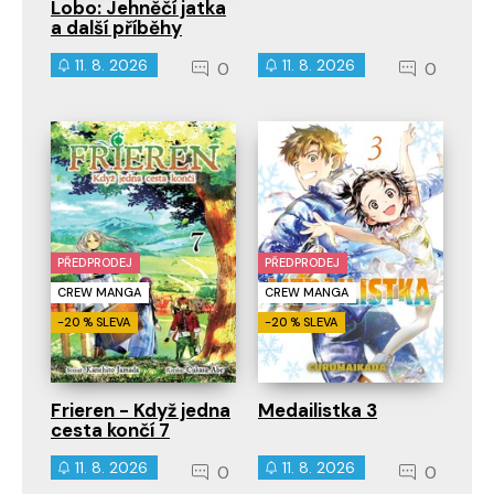
Lobo: Jehněčí jatka
a další příběhy
11. 8. 2026
11. 8. 2026
0
0
PŘEDPRODEJ
PŘEDPRODEJ
CREW MANGA
CREW MANGA
-20 % SLEVA
-20 % SLEVA
Frieren - Když jedna
Medailistka 3
cesta končí 7
11. 8. 2026
11. 8. 2026
0
0