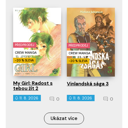
PŘEDPRODEJ
PŘEDPRODEJ
CREW MANGA
CREW MANGA
-20 % SLEVA
-20 % SLEVA
My Girl: Radost s
Vinlandská sága 3
tebou žít 2
11. 8. 2026
11. 8. 2026
0
0
Ukázat více