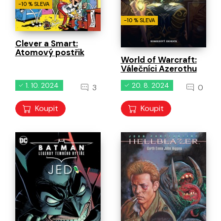
-10 % SLEVA
-10 % SLEVA
Clever a Smart:
Atomový postřik
World of Warcraft:
Válečníci Azerothu
1. 10. 2024
20. 8. 2024
3
0
Koupit
Koupit