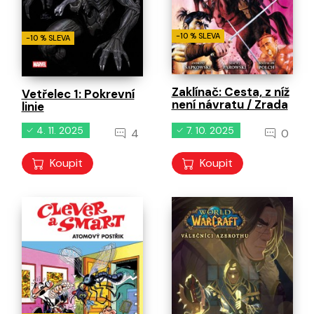
-10 % SLEVA
-10 % SLEVA
Zaklínač: Cesta, z níž
Vetřelec 1: Pokrevní
není návratu / Zrada
linie
4. 11. 2025
7. 10. 2025
4
0
Koupit
Koupit