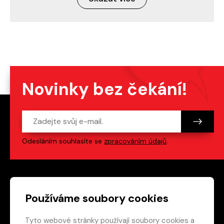
Novinky bez čekání!
Odesláním souhlasíte se
zpracováním údajů
.
Patička webu
Odkazy na sociální s
Používáme soubory cookies
Tyto webové stránky používají soubory cookies a