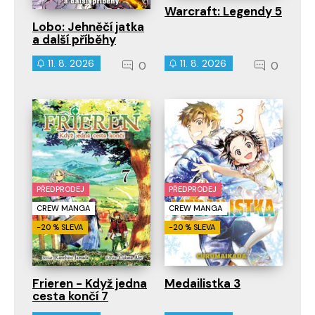
Warcraft: Legendy 5
Lobo: Jehněčí jatka
a další příběhy
11. 8. 2026
11. 8. 2026
0
0
PŘEDPRODEJ
PŘEDPRODEJ
CREW MANGA
CREW MANGA
-20 % SLEVA
-20 % SLEVA
Frieren - Když jedna
Medailistka 3
cesta končí 7