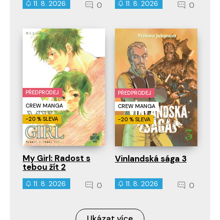
11. 8. 2026
11. 8. 2026
0
0
PŘEDPRODEJ
PŘEDPRODEJ
CREW MANGA
CREW MANGA
-20 % SLEVA
-20 % SLEVA
My Girl: Radost s
Vinlandská sága 3
tebou žít 2
11. 8. 2026
11. 8. 2026
0
0
Ukázat více