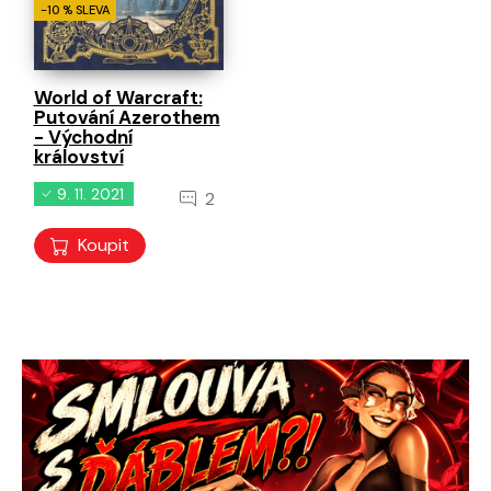
-10 % SLEVA
World of Warcraft:
Putování Azerothem
- Východní
království
9. 11. 2021
2
Koupit