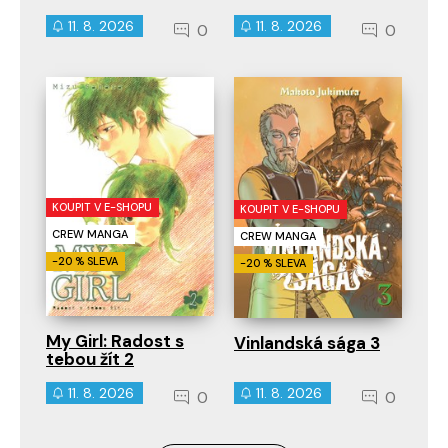
11. 8. 2026
11. 8. 2026
0
0
KOUPIT V E-SHOPU
KOUPIT V E-SHOPU
CREW MANGA
CREW MANGA
-20 % SLEVA
-20 % SLEVA
My Girl: Radost s
Vinlandská sága 3
tebou žít 2
11. 8. 2026
11. 8. 2026
0
0