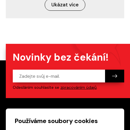
Ukázat více
Novinky bez čekání!
Odesláním souhlasíte se
zpracováním údajů
.
Patička webu
Odkazy na sociální s
Používáme soubory cookies