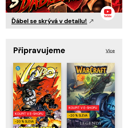
Ďábel se skrývá v detailu!
Připravujeme
KOUPIT V E-SHOPU
KOUPIT V E-SHOPU
-20 % SLEVA
-20 % SLEVA