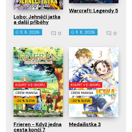
Warcraft: Legendy 5
Lobo: Jehněčí jatka
a další příběhy
11. 8. 2026
11. 8. 2026
0
0
KOUPIT V E-SHOPU
KOUPIT V E-SHOPU
CREW MANGA
CREW MANGA
-20 % SLEVA
-20 % SLEVA
Frieren - Když jedna
Medailistka 3
cesta končí 7