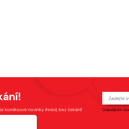
kání!
še komiksové novinky ihned, bez čekání!
Odesláním sou