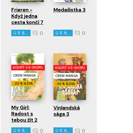
Frieren -
Medailistka 3
Když jedna
cesta končí 7
0
0
11. 8. 2026
11. 8. 2026
KOUPIT V E-SHOPU
KOUPIT V E-SHOPU
CREW MANGA
CREW MANGA
-20 % SLEVA
-20 % SLEVA
My Girl:
Vinlandská
Radost s
sága 3
tebou žít 2
0
0
11. 8. 2026
11. 8. 2026