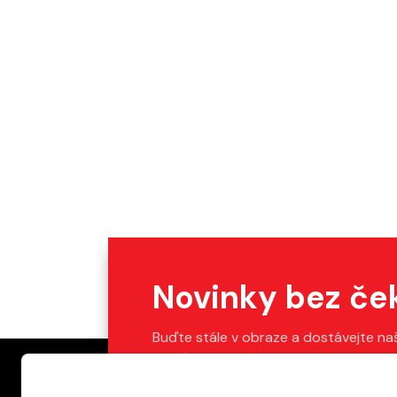
Novinky bez če
Buďte stále v obraze a dostávejte na
Stačí vyplnit váš e-mail.