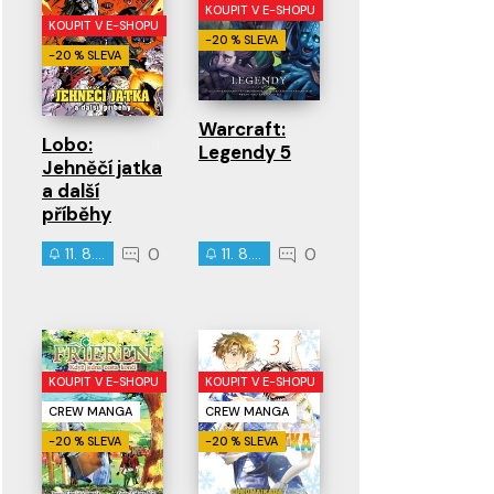
KOUPIT V E-SHOPU
KOUPIT V E-SHOPU
-20 % SLEVA
-20 % SLEVA
Warcraft:
Lobo:
Legendy 5
Jehněčí jatka
a další
příběhy
0
0
11. 8. 2026
11. 8. 2026
KOUPIT V E-SHOPU
KOUPIT V E-SHOPU
CREW MANGA
CREW MANGA
-20 % SLEVA
-20 % SLEVA