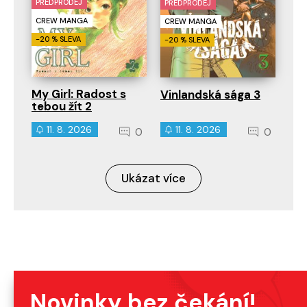
PŘEDPRODEJ
PŘEDPRODEJ
CREW MANGA
CREW MANGA
-20 % SLEVA
-20 % SLEVA
My Girl: Radost s
Vinlandská sága 3
tebou žít 2
11. 8. 2026
11. 8. 2026
0
0
Ukázat více
Novinky bez čekání!