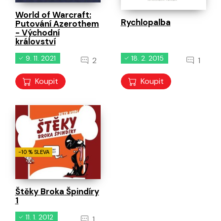
World of Warcraft:
Rychlopalba
Putování Azerothem
- Východní
království
9. 11. 2021
18. 2. 2015
2
1
Koupit
Koupit
-10 % SLEVA
Štěky Broka Špindíry
1
11. 1. 2012
1