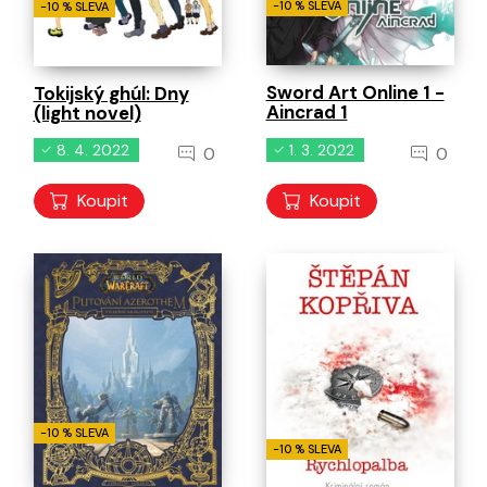
-10 % SLEVA
-10 % SLEVA
Sword Art Online 1 -
Tokijský ghúl: Dny
Aincrad 1
(light novel)
8. 4. 2022
1. 3. 2022
0
0
Koupit
Koupit
-10 % SLEVA
-10 % SLEVA