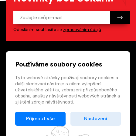
Odesláním souhlasíte se
zpracováním údajů
.
Patička webu
Odkazy na sociální s
Používáme soubory cookies
Tyto webové stránky používají soubory cookies a
Vedlejší navigace
redakce@crew.cz
další sledovací nástroje s cílem vylepšení
uživatelského zážitku, zobrazení přizpůsobeného
Ochrana soukromí
obsahu, analýzy návštěvnosti webových stránek a
Nastavení cookies
zjištění zdroje návštěvnosti.
RSS
E-shop
Přijmout vše
Nastavení
© 2026 Nakladatelství CREW s.r.o. Všechna práva
vyhrazena.