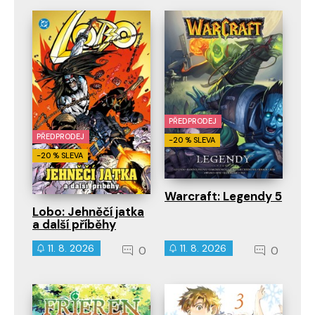
PŘEDPRODEJ
PŘEDPRODEJ
-20 % SLEVA
-20 % SLEVA
Warcraft: Legendy 5
Lobo: Jehněčí jatka
a další příběhy
11. 8. 2026
11. 8. 2026
0
0