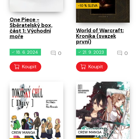
-10 % SLEVA
One Piece -
Sběratelský box,
World of Warcraft:
část 1: Východní
Kronika (svazek
moře
první)
18. 6. 2024
21. 9. 2023
0
0
Koupit
Koupit
CREW MANGA
CREW MANGA