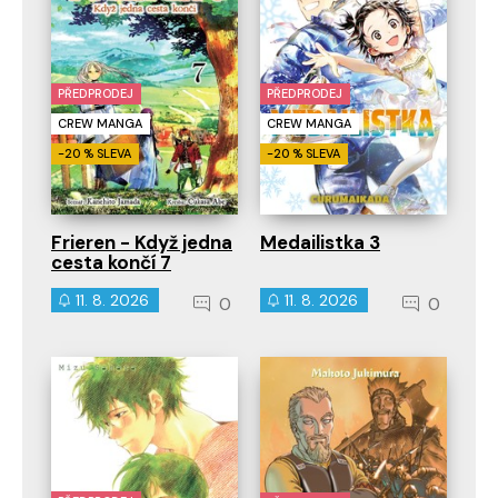
PŘEDPRODEJ
PŘEDPRODEJ
CREW MANGA
CREW MANGA
-20 % SLEVA
-20 % SLEVA
Frieren - Když jedna
Medailistka 3
cesta končí 7
11. 8. 2026
11. 8. 2026
0
0