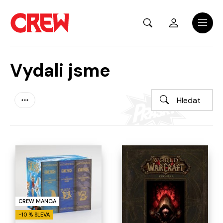
Přejít na hlavní obsah
Menu
Vydali jsme
CREW MANGA
-10 % SLEVA