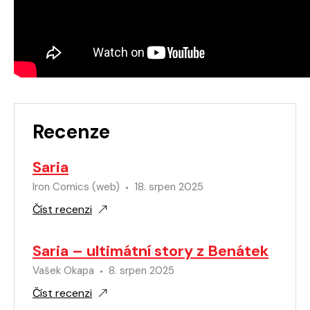
Recenze
Saria
Iron Comics (web)
18. srpen 2025
Číst recenzi
Saria – ultimátní story z Benátek
Vašek Okapa
8. srpen 2025
Číst recenzi