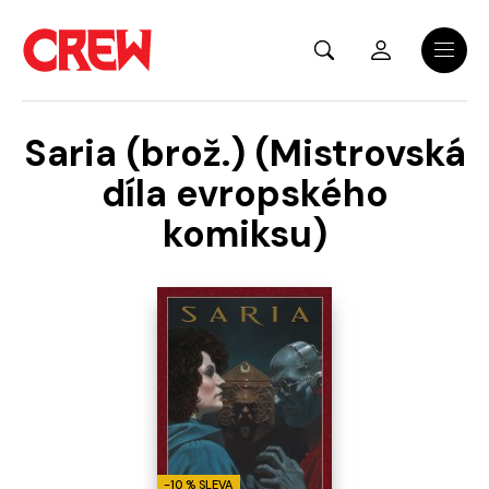
Přejít na hlavní obsah
Menu
Saria (brož.) (Mistrovská
díla evropského
komiksu)
-10 % SLEVA