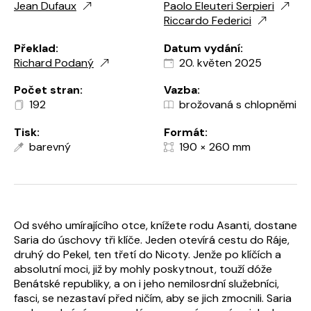
Jean Dufaux
Paolo Eleuteri Serpieri
Riccardo Federici
Překlad:
Datum vydání:
Richard Podaný
20. květen 2025
Počet stran:
Vazba:
192
brožovaná s chlopněmi
Tisk:
Formát:
barevný
190 × 260 mm
Od svého umírajícího otce, knížete rodu Asanti, dostane
Saria do úschovy tři klíče. Jeden otevírá cestu do Ráje,
druhý do Pekel, ten třetí do Nicoty. Jenže po klíčích a
absolutní moci, již by mohly poskytnout, touží dóže
Benátské republiky, a on i jeho nemilosrdní služebníci,
fasci, se nezastaví před ničím, aby se jich zmocnili. Saria