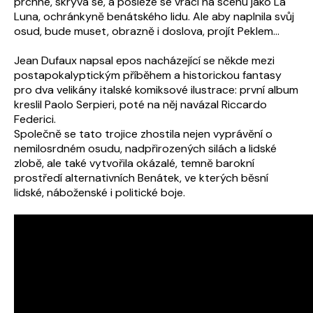
prchne, skrývá se, a posléze se vrací na scénu jako La
Luna, ochránkyně benátského lidu. Ale aby naplnila svůj
osud, bude muset, obrazně i doslova, projít Peklem…
Jean Dufaux napsal epos nacházející se někde mezi
postapokalyptickým příběhem a historickou fantasy
pro dva velikány italské komiksové ilustrace: první album
kreslil Paolo Serpieri, poté na něj navázal Riccardo
Federici.
Společně se tato trojice zhostila nejen vyprávění o
nemilosrdném osudu, nadpřirozených silách a lidské
zlobě, ale také vytvořila okázalé, temně barokní
prostředí alternativních Benátek, ve kterých běsní
lidské, náboženské i politické boje.