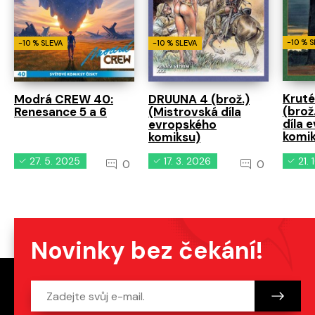
-10 % 
-10 % SLEVA
-10 % SLEVA
Kruté
Modrá CREW 40:
DRUUNA 4 (brož.)
(brož
Renesance 5 a 6
(Mistrovská díla
díla 
evropského
komi
komiksu)
27. 5. 2025
17. 3. 2026
21.
0
0
Novinky bez čekání!