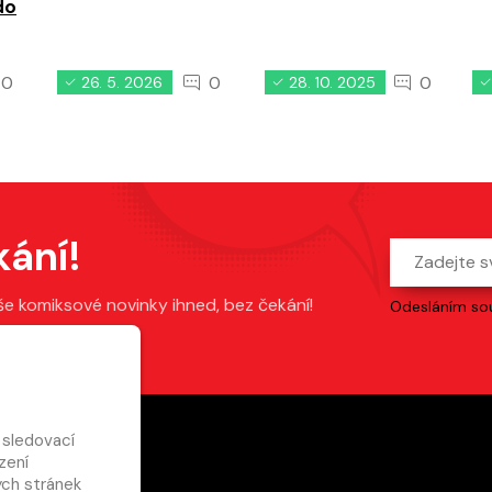
do
0
0
0
26. 5. 2026
28. 10. 2025
kání!
še komiksové novinky ihned, bez čekání!
Odesláním sou
 sledovací
zení
ch stránek