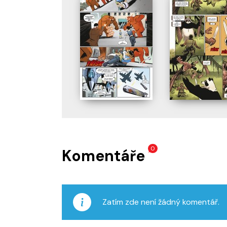
0
Komentáře
Zatím zde není žádný komentář.