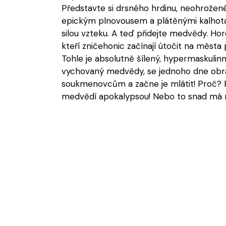
Představte si drsného hrdinu, neohrože
epickým plnovousem a plátěnými kalhot
silou vzteku. A teď přidejte medvědy. Ho
kteří zničehonic začínají útočit na měst
Tohle je absolutně šílený, hypermaskulinní
vychovaný medvědy, se jednoho dne obr
soukmenovcům a začne je mlátit! Proč? 
medvědí apokalypsou! Nebo to snad má ně