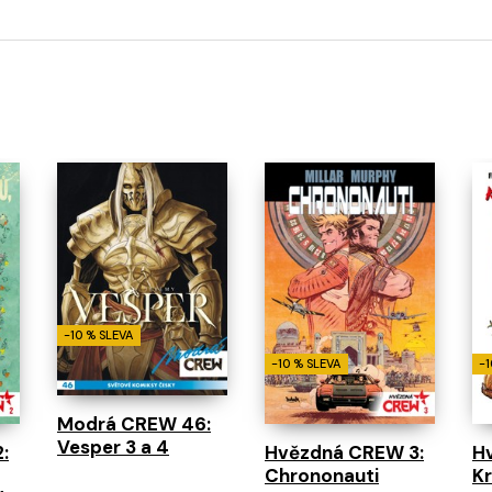
-10 % SLEVA
-10 % SLEVA
-1
Modrá CREW 46:
Vesper 3 a 4
:
Hvězdná CREW 3:
H
Chrononauti
Kr