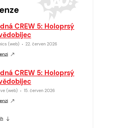
enze
dná CREW 5: Holoprsý
ědobijec
mics (web)
22. červen 2026
enzi
dná CREW 5: Holoprsý
ědobijec
ve (web)
15. červen 2026
enzi
ch