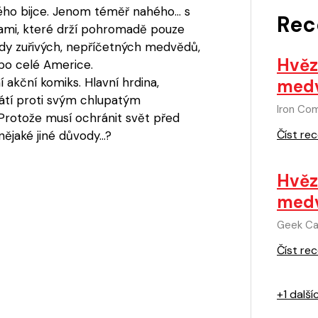
ného bijce. Jenom téměř nahého… s
Rec
ami, které drží pohromadě pouze
rdy zuřivých, nepříčetných medvědů,
Hvěz
a po celé Americe.
 akční komiks. Hlavní hrdina,
medv
átí proti svým chlupatým
Iron Co
Protože musí ochránit svět před
Číst rec
jaké jiné důvody...?
Hvěz
medv
Geek Ca
Číst rec
+1 další