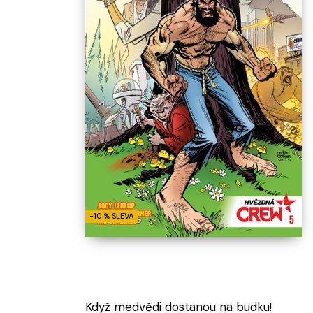
Není komiks
Není komiks
Všechny novinky
Ukázat více
-10 % SLEVA
Když medvědi dostanou na budku!