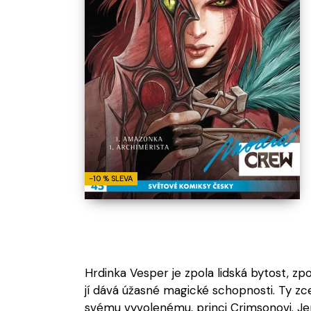
Není komiks
Není komiks
Všechny novinky
Ukázat více
-10 % SLEVA
Hrdinka Vesper je zpola lidská bytost, zp
jí dává úžasné magické schopnosti. Ty zce
svému vyvolenému, princi Crimsonovi. Je