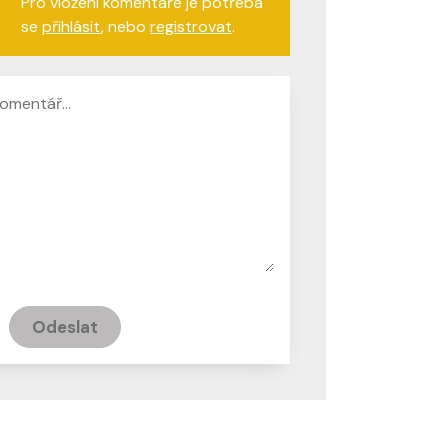
Pro vložení komentáře je potřeba
se
přihlásit
, nebo
registrovat
.
Odeslat