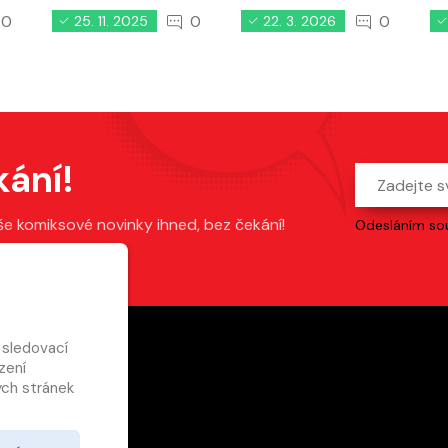
0
0
0
25. 11. 2025
22. 3. 2026
kání!
še komiksové novinky ihned, bez čekání!
Odesláním sou
 sledovací
zení
ch stránek