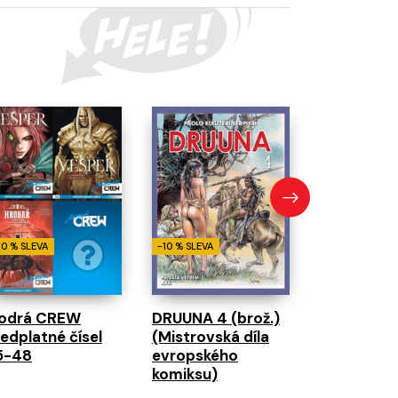
-10 % SLEVA
Absolute 
2: Ohavno
20 % SLEVA
-10 % SLEVA
odrá CREW
DRUUNA 4 (brož.)
edplatné čísel
(Mistrovská díla
5-48
evropského
komiksu)