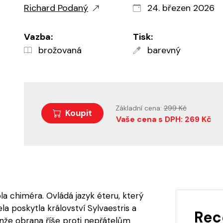
Richard Podaný
24. březen 2026
Vazba:
Tisk:
brožovaná
barevný
Základní cena:
299 Kč
Koupit
Vaše cena s DPH: 269 Kč
ola chiméra. Ovládá jazyk éteru, který
la poskytla království Sylvaestris a
Rec
nže obrana říše proti nepřátelům