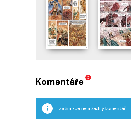
0
Komentáře
Zatím zde není žádný komentář.