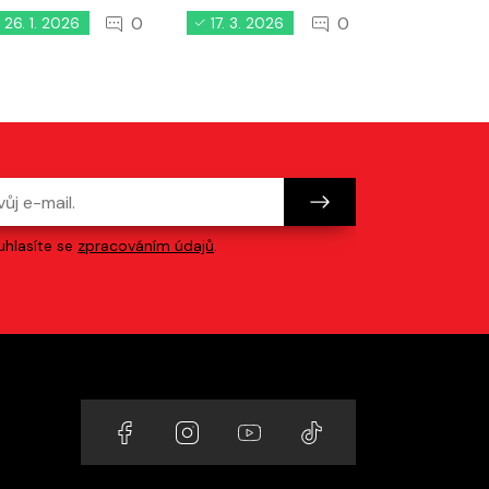
0
0
26. 1. 2026
17. 3. 2026
24. 3. 20
hlasíte se
zpracováním údajů
.
Odkazy na sociální sítě