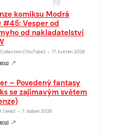
nze komiksu Modrá
 #45: Vesper od
myho od nakladatelství
W
 Collection (YouTube)
17. květen 2026
enzi
er – Povedený fantasy
ks se zajímavým světem
enze)
t (web)
7. duben 2026
enzi