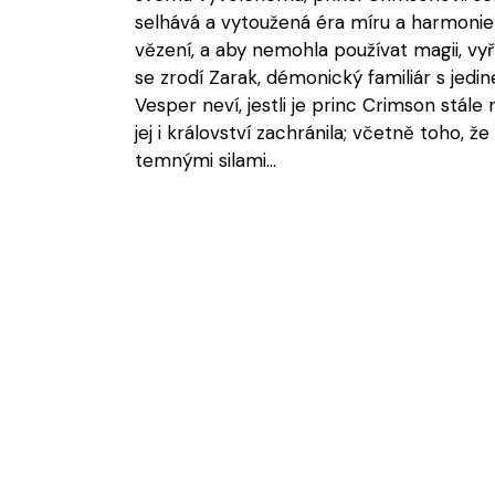
selhává a vytoužená éra míru a harmonie 
vězení, a aby nemohla používat magii, vyří
se zrodí Zarak, démonický familiár s jed
Vesper neví, jestli je princ Crimson stále 
jej i království zachránila; včetně toho, 
temnými silami…