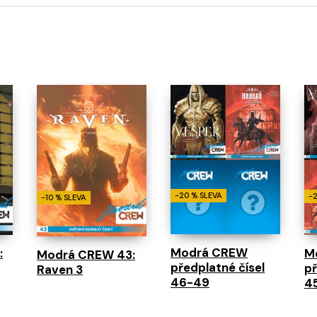
-20 % SLEVA
-
-10 % SLEVA
Modrá CREW
:
M
Modrá CREW 43:
předplatné čísel
př
Raven 3
46-49
4