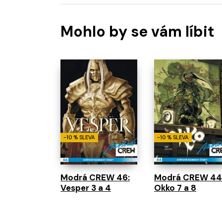
Mohlo by se vám líbit
-10 % SLEVA
-10 % SLEVA
Modrá CREW 46:
Modrá CREW 44
Vesper 3 a 4
Okko 7 a 8