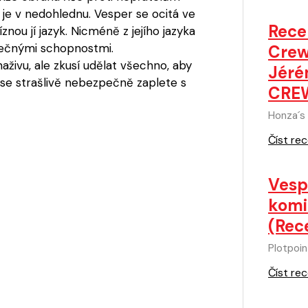
je v nedohlednu. Vesper se ocitá ve
Rece
znou jí jazyk. Nicméně z jejího jazyka
inečnými schopnostmi.
Crew
naživu, ale zkusí udělat všechno, aby
Jéré
že se strašlivě nebezpečně zaplete s
CRE
Honza´s
Číst rec
Vesp
komi
(Rec
Plotpoin
Číst rec