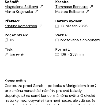
Scénář:
Kresba:
Magdalena Saliková
Tommaso Bennato
Marta Krajewska
Matteo Bellisario
Překlad:
Datum vydání:
Kristina Komárková
10. březen 2026
Počet stran:
Vazba:
112
brožovaná s chlopněmi
Tisk:
Formát:
barevný
168 × 258 mm
Konec světa
Cestou za prací Geralt – po boku s Marigoldem, který
pro změnu nenachází náměty pro své balady –
doputuje až na samý konec známého světa. O divoké
historky mezi obyvateli tam není nouze, ale zdá se, že