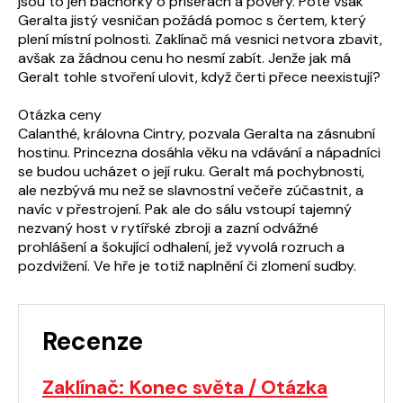
jsou to jen báchorky o příšerách a pověry. Poté však
Geralta jistý vesničan požádá pomoc s čertem, který
plení místní polnosti. Zaklínač má vesnici netvora zbavit,
avšak za žádnou cenu ho nesmí zabít. Jenže jak má
Geralt tohle stvoření ulovit, když čerti přece neexistují?
Otázka ceny
Calanthé, královna Cintry, pozvala Geralta na zásnubní
hostinu. Princezna dosáhla věku na vdávání a nápadníci
se budou ucházet o její ruku. Geralt má pochybnosti,
ale nezbývá mu než se slavnostní večeře zúčastnit, a
navíc v přestrojení. Pak ale do sálu vstoupí tajemný
nezvaný host v rytířské zbroji a zazní odvážné
prohlášení a šokující odhalení, jež vyvolá rozruch a
pozdvižení. Ve hře je totiž naplnění či zlomení sudby.
Recenze
Zaklínač: Konec světa / Otázka