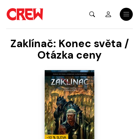
Přejít na hlavní obsah
Menu
Zaklínač: Konec světa /
Otázka ceny
-10 % SLEVA