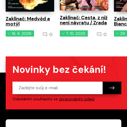
Zaklínač: Cesta, z níž
Zaklínač: Medvěd a
Zaklí
není návratu / Zrada
motýl
Bian
16. 6. 2026
7. 10. 2025
29.
0
0
Novinky bez čekání!
Odesláním souhlasíte se
zpracováním údajů
.
Patička webu