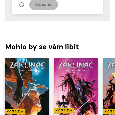
Odeslat
Mohlo by se vám líbit
-10 % SLEVA
-10 % SLEVA
-10 % 