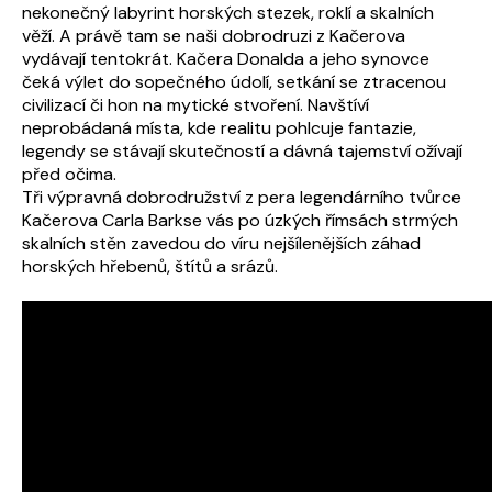
nekonečný labyrint horských stezek, roklí a skalních
věží. A právě tam se naši dobrodruzi z Kačerova
vydávají tentokrát. Kačera Donalda a jeho synovce
čeká výlet do sopečného údolí, setkání se ztracenou
civilizací či hon na mytické stvoření. Navštíví
neprobádaná místa, kde realitu pohlcuje fantazie,
legendy se stávají skutečností a dávná tajemství ožívají
před očima.
Tři výpravná dobrodružství z pera legendárního tvůrce
Kačerova Carla Barkse vás po úzkých římsách strmých
skalních stěn zavedou do víru nejšílenějších záhad
horských hřebenů, štítů a srázů.