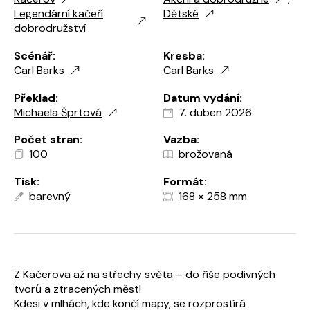
Legendární kačeří
Dětské
dobrodružství
Scénář:
Kresba:
Carl Barks
Carl Barks
Překlad:
Datum vydání:
Michaela Šprtová
7. duben 2026
Počet stran:
Vazba:
100
brožovaná
Tisk:
Formát:
barevný
168 × 258 mm
Z Kačerova až na střechy světa – do říše podivných
tvorů a ztracených měst!
Kdesi v mlhách, kde končí mapy, se rozprostírá