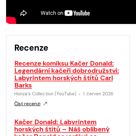
Recenze
Recenze komiksu Kačer Donald:
Legendární kačeří dobrodružství:
Labyrintem horských štítů Carl
Barks
Honza´s Collection (YouTube)
1. červen 2026
Číst recenzi
Kačer Donald: Labyrintem
horských štítů – Náš oblíbený