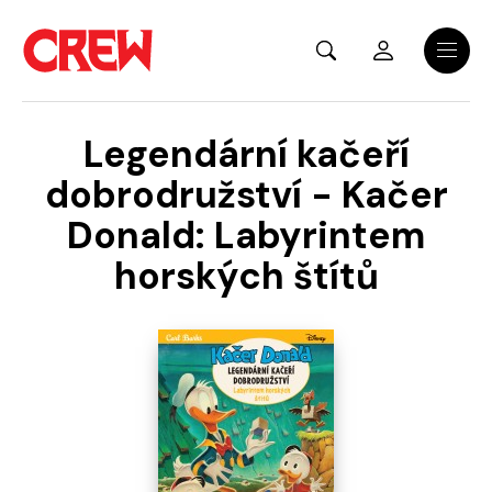
Přejít na hlavní obsah
Menu
Legendární kačeří
dobrodružství - Kačer
Donald: Labyrintem
horských štítů