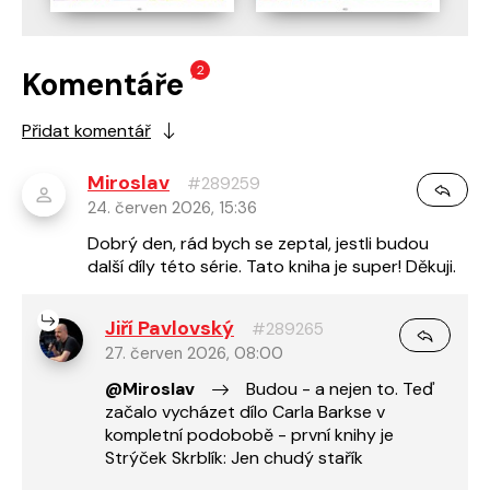
2
Komentáře
Přidat komentář
Miroslav
#289259
24. červen 2026, 15:36
Dobrý den, rád bych se zeptal, jestli budou
další díly této série. Tato kniha je super! Děkuji.
Jiří Pavlovský
#289265
27. červen 2026, 08:00
@Miroslav
Budou - a nejen to. Teď
začalo vycházet dílo Carla Barkse v
kompletní podobobě - první knihy je
Strýček Skrblík: Jen chudý stařík