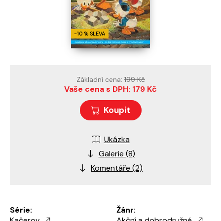
-10 % SLEVA
Základní cena:
199 Kč
Vaše cena s DPH: 179 Kč
Koupit
Ukázka
Galerie (8)
Komentáře (2)
Série:
Žánr:
Kačerov
Akční a dobrodružné
,