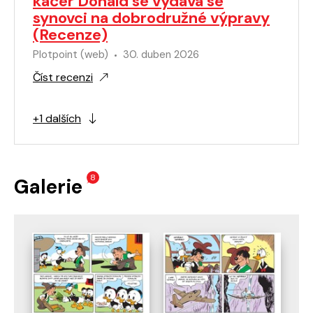
kačer Donald se vydává se
synovci na dobrodružné výpravy
(Recenze)
Plotpoint (web)
30. duben 2026
Číst recenzi
+1 dalších
8
Galerie