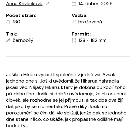
Anna Křivánková
14. duben 2026
Počet stran:
Vazba:
180
brožovaná
Tisk:
Formát:
černobílý
128 × 182 mm
Jošiki a Hikaru vyrostli společně v jedné vsi. Avšak
jednoho dne si Jošiki uvědomil, že Hikarua nahradila
jakási věc. Nějaký Hikaru, který je dokonalou kopií toho
předchozího. Jošiki si dobře uvědomuje, že Hikaru není
člověk, ale rozhodne se jej přijmout, a tak oba dva žijí
dál, jako by se nic nestalo. Právě díky Jošikimu
porozumění se čím dál víc sbližují, jenže pak se jednoho
dne stane něco, co ukáže, jak propastně odlišné mají
hodnoty...