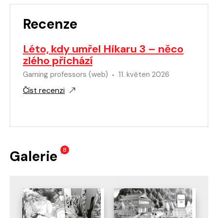
Recenze
Léto, kdy umřel Hikaru 3 – něco
zlého přichází
Gaming professors (web)
11. květen 2026
Číst recenzi
8
Galerie