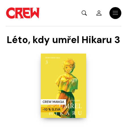
Přejít na hlavní obsah
Menu
Léto, kdy umřel Hikaru 3
CREW MANGA
-10 % SLEVA