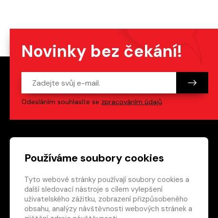
Novinky bez čekání!
Odesláním souhlasíte se
zpracováním údajů
.
Patička webu
Odkazy na sociální s
Používáme soubory cookies
Tyto webové stránky používají soubory cookies a
Vedlejší navigace
redakce@crew.cz
další sledovací nástroje s cílem vylepšení
uživatelského zážitku, zobrazení přizpůsobeného
Ochrana soukromí
obsahu, analýzy návštěvnosti webových stránek a
Nastavení cookies