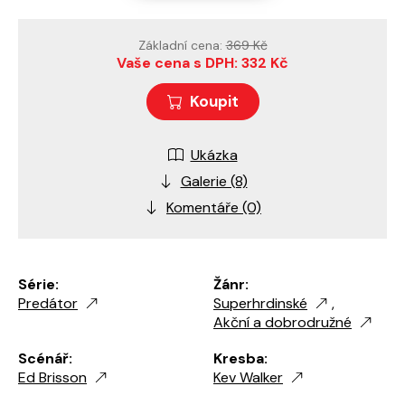
Základní cena:
369 Kč
Vaše cena s DPH: 332 Kč
Koupit
Ukázka
Galerie (8)
Komentáře (0)
Série:
Žánr:
Predátor
Superhrdinské
,
Akční a dobrodružné
Scénář:
Kresba:
Ed Brisson
Kev Walker