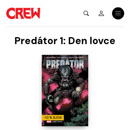
Přejít na hlavní obsah
Menu
Predátor 1: Den lovce
-10 % SLEVA