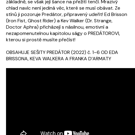
základně, se však její šance na přežití tenčí. Mrazivý
chlad navíc není jediná věc, které se musí obávat. Ze
stínů ji pozoruje Predátor, připravený udeřit! Ed Brisson
(Iron Fist, Ghost Rider) a Kev Walker (Dr. Strange,
Doctor Aphra) přicházejí s násilnou, emotivní a
nezapomenutelnou kapitolou ságy o PREDÁTOROVI,
kterou si prostě musíte přečíst!
OBSAHUJE SEŠITY PREDÁTOR (2022) č. 1–6 OD EDA
BRISSONA, KEVA WALKERA A FRANKA D’ARMATY