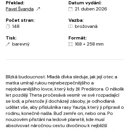
Překlad:
Datum vydání:
Pavel Švanda
21. duben 2026
Počet stran:
Vazba:
148
brožovaná
Tisk:
Formát:
barevný
168 × 258 mm
Blízká budoucnost. Mladá dívka sleduje, jak její otec a
matka umírají rukou nejnebezpečnějšího a
nejobávanějšího lovce, který kdy žil: Predátora. O několik
let později Theta pročesává vesmír ve své rozpadající
se lodi, a přestože jí docházejí zásoby, je odhodlaná
udělat vše, aby příslušníka rasy Yautja, který ji připravil o
rodinu, konečně našla. Buď zemře on, nebo ona. Po
nouzovém přistání na ledové planetě, kde musí
absolvovat náročnou cestu divočinou k nejbližší