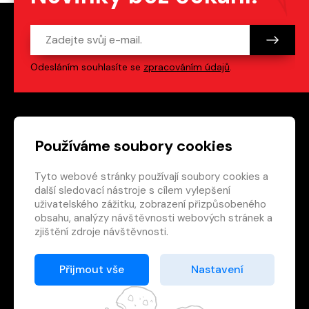
Odesláním souhlasíte se
zpracováním údajů
.
Patička webu
Odkazy na sociální s
Používáme soubory cookies
Tyto webové stránky používají soubory cookies a
Vedlejší navigace
redakce@crew.cz
další sledovací nástroje s cílem vylepšení
uživatelského zážitku, zobrazení přizpůsobeného
Ochrana soukromí
obsahu, analýzy návštěvnosti webových stránek a
Nastavení cookies
zjištění zdroje návštěvnosti.
RSS
E-shop
Přijmout vše
Nastavení
© 2026 Nakladatelství CREW s.r.o. Všechna práva
vyhrazena.