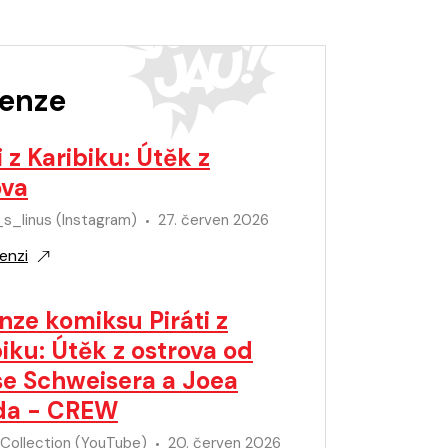
enze
i z Karibiku: Útěk z
ova
s_linus (Instagram)
27. červen 2026
enzi
nze komiksu Piráti z
iku: Útěk z ostrova od
se Schweisera a Joea
da - CREW
 Collection (YouTube)
20. červen 2026