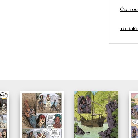
Číst rec
+5 dalš