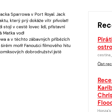
Jacka Sparrowa v Port Royal. Jack
ktu, který prý dokáže vítr přivolat!
Rec
stojí v cestě lovec lidí, přístavní
á Matka vod!
Pirát
owa a v těchto zábavných příbězích
i širém moři! Fanoušci filmového hitu
ostr
 komiksových dobrodružství jistě
cestina_
Číst rec
Rece
Karib
Chri
Floo
Honza´s