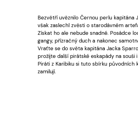
Bezvětří uvěznilo Černou perlu kapitána 
však zaslechl zvěsti o starodávném artefa
Získat ho ale nebude snadné. Posádce lodi 
gangy, přízračný duch a nakonec samotn
Vraťte se do světa kapitána Jacka Sparr
prožijte další pirátské eskapády na souši 
Piráti z Karibiku si tuto sbírku původních
zamilují.