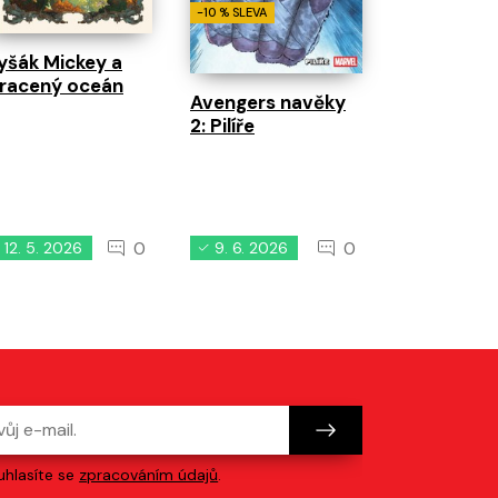
-10 % SLEVA
yšák Mickey a
tracený oceán
Avengers navěky
2: Pilíře
0
0
12. 5. 2026
9. 6. 2026
7. 4. 2026
hlasíte se
zpracováním údajů
.