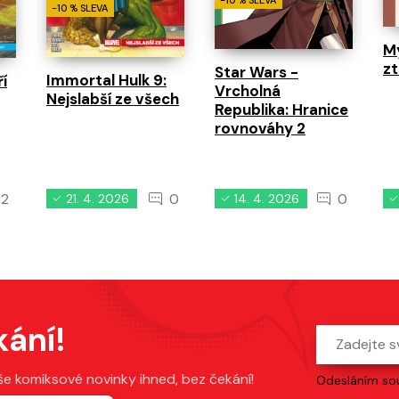
-10 % SLEVA
-10 % SLEVA
M
z
Star Wars -
Immortal Hulk 9:
í
Vrcholná
Nejslabší ze všech
Republika: Hranice
rovnováhy 2
2
0
0
21. 4. 2026
14. 4. 2026
kání!
še komiksové novinky ihned, bez čekání!
Odesláním sou