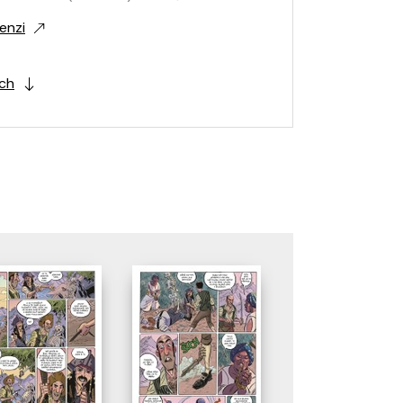
enzi
ích