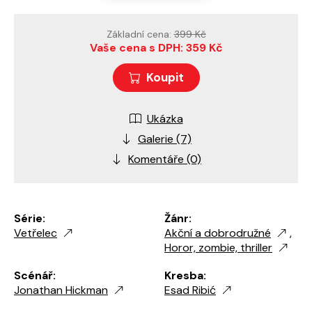
Základní cena:
399 Kč
Vaše cena s DPH: 359 Kč
Koupit
Ukázka
Galerie (7)
Komentáře (0)
Série:
Žánr:
Vetřelec
Akční a dobrodružné
,
Horor, zombie, thriller
Scénář:
Kresba:
Jonathan Hickman
Esad Ribić