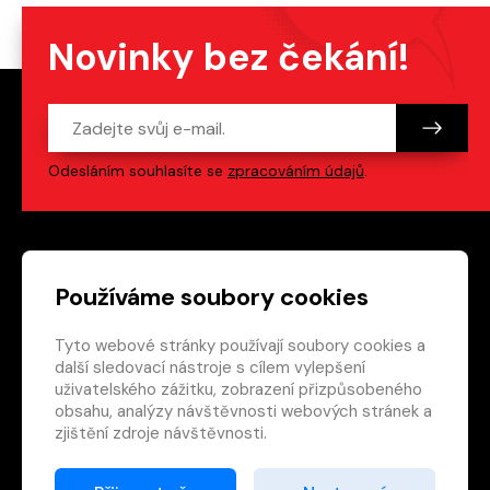
Novinky bez čekání!
Odesláním souhlasíte se
zpracováním údajů
.
Patička webu
Odkazy na sociální s
Používáme soubory cookies
Tyto webové stránky používají soubory cookies a
Vedlejší navigace
redakce@crew.cz
další sledovací nástroje s cílem vylepšení
uživatelského zážitku, zobrazení přizpůsobeného
Ochrana soukromí
obsahu, analýzy návštěvnosti webových stránek a
Nastavení cookies
zjištění zdroje návštěvnosti.
RSS
E-shop