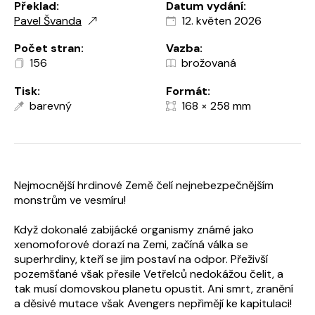
Překlad:
Datum vydání:
Pavel Švanda
12. květen 2026
Počet stran:
Vazba:
156
brožovaná
Tisk:
Formát:
barevný
168 × 258 mm
Nejmocnější hrdinové Země čelí nejnebezpečnějším
monstrům ve vesmíru!
Když dokonalé zabijácké organismy známé jako
xenomoforové dorazí na Zemi, začíná válka se
superhrdiny, kteří se jim postaví na odpor. Přeživší
pozemšťané však přesile Vetřelců nedokážou čelit, a
tak musí domovskou planetu opustit. Ani smrt, zranění
a děsivé mutace však Avengers nepřimějí ke kapitulaci!