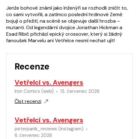
Jenže bohové známí jako Inženýři se rozhodli zničit to,
co sami vytvořili, a zatímco poslední hrdinové Země
bojují o přežití, na scéně se objevuje další hrozba –
mutanti. Od legendární dvojice Jonathan Hickman a
Esad Ribić přichází epický crossover, který si žádný
fanoušek Marvelu ani Vetřelce nesmí nechat ujít!
Recenze
Vetřelci vs. Avengers
Iron Comics (web)
13. červenec 2026
Číst recenzi
Vetřelci vs. Avengers
peterpanik_reviews (instagram)
6. červenec 2026