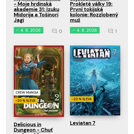
- Moje hrdinská
Prokleté války 19:
akademie 31: Izuku
První tokijská
Midorija a Tošinori
kolonie: Rozzlobený
Jagi
muž
4. 8. 2026
4. 8. 2026
0
1
CREW MANGA
-20 % SLEVA
-20 % SLEVA
Leviatan 7
Delicious in
Dungeon - Chuť