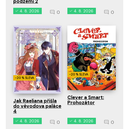
podzemí 2
4. 8. 2026
4. 8. 2026
0
0
-20 % SLEVA
-20 % SLEVA
Clever a Smart:
Jak Raeliana přišla
Prohozátor
do vévodova paláce
4
4. 8. 2026
4. 8. 2026
0
0