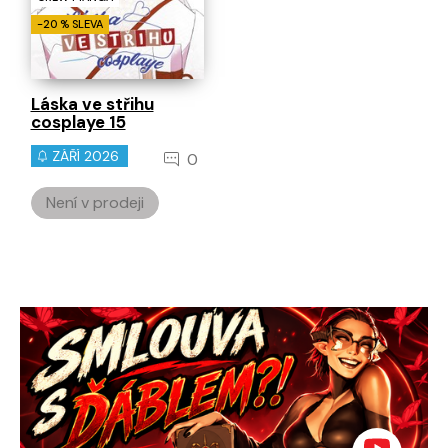
-20 % SLEVA
Láska ve střihu
cosplaye 15
ZÁŘÍ 2026
0
Není v prodeji