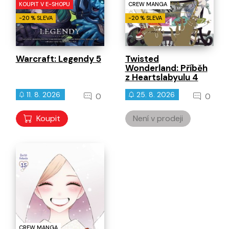
KOUPIT V E-SHOPU
CREW MANGA
-20 % SLEVA
-20 % SLEVA
Warcraft: Legendy 5
Twisted
Wonderland: Příběh
z Heartslabyulu 4
11. 8. 2026
25. 8. 2026
0
0
Koupit
Není v prodeji
CREW MANGA