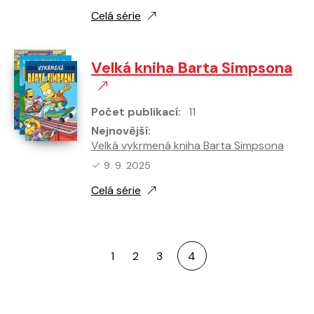
Celá série
Velká kniha Barta Simpsona
Počet publikací:
11
Nejnovější:
Velká vykrmená kniha Barta Simpsona
Nejnovější vydání:
9. 9. 2025
Celá série
1
2
3
4