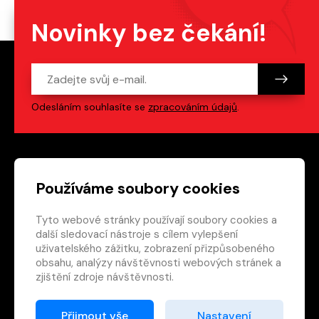
Novinky bez čekání!
Odesláním souhlasíte se
zpracováním údajů
.
Patička webu
Odkazy na sociální s
Používáme soubory cookies
Tyto webové stránky používají soubory cookies a
Vedlejší navigace
redakce@crew.cz
další sledovací nástroje s cílem vylepšení
uživatelského zážitku, zobrazení přizpůsobeného
Ochrana soukromí
obsahu, analýzy návštěvnosti webových stránek a
Nastavení cookies
zjištění zdroje návštěvnosti.
RSS
E-shop
Přijmout vše
Nastavení