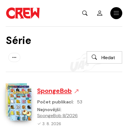
Přejít na hlavní obsah
Menu
Série
SpongeBob
Počet publikací:
53
Nejnovější:
SpongeBob 8/2026
Nejnovější vydání:
3. 8. 2026