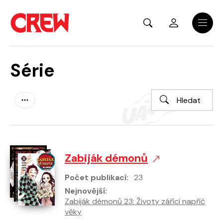
Přejít na hlavní obsah
Menu
Série
Zabiják démonů
Počet publikací:
23
Nejnovější:
Zabiják démonů 23: Životy zářící napříč
věky