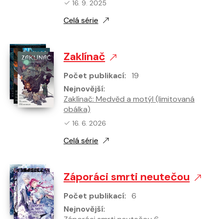
Nejnovější vydání:
16. 9. 2025
Celá série
Zaklínač
Počet publikací:
19
Nejnovější:
Zaklínač: Medvěd a motýl (limitovaná
obálka)
Nejnovější vydání:
16. 6. 2026
Celá série
Záporáci smrti neutečou
Počet publikací:
6
Nejnovější: