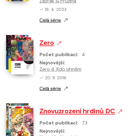
Zázrak & Pružina
Nejnovější vydání:
18. 4. 2023
Celá série
Zero
Počet publikací:
4
Nejnovější:
Zero 4: Kdo ohněm
Nejnovější vydání:
20. 9. 2016
Celá série
Znovuzrození hrdinů DC
Počet publikací:
73
Nejnovější: