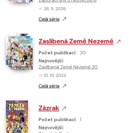
Záporáci smrti neutečou 6
Nejnovější vydání:
26. 5. 2026
Celá série
Zaslíbená Země Nezemě
Počet publikací:
20
Nejnovější:
Zaslíbená Země Nezemě 20
Nejnovější vydání:
10. 10. 2023
Celá série
Zázrak
Počet publikací:
1
Nejnovější: