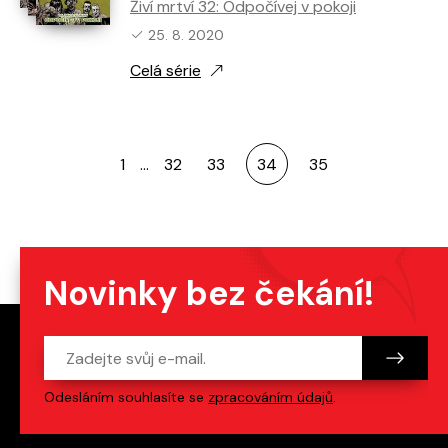
Živí mrtví 32: Odpočívej v pokoji
Nejnovější vydání:
25. 8. 2020
Celá série
1
…
32
33
34
35
Novinky bez čekání!
Odesláním souhlasíte se
zpracováním údajů
.