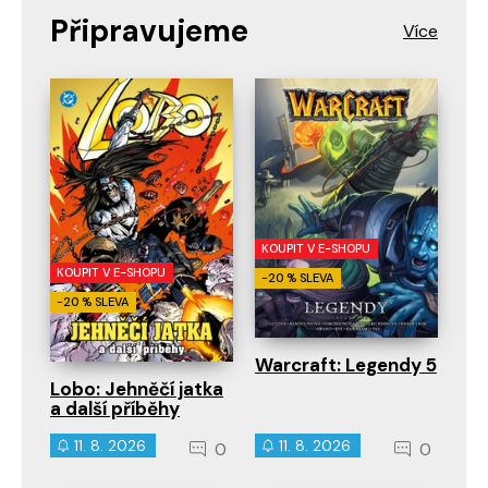
Připravujeme
KOUPIT V E-SHOPU
KOUPIT V E-SHOPU
-20 % SLEVA
-20 % SLEVA
Warcraft: Legendy 5
Lobo: Jehněčí jatka
a další příběhy
11. 8. 2026
11. 8. 2026
0
0