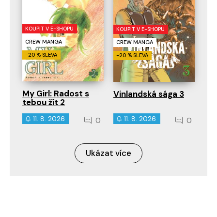
KOUPIT V E-SHOPU
KOUPIT V E-SHOPU
CREW MANGA
CREW MANGA
-20 % SLEVA
-20 % SLEVA
My Girl: Radost s
Vinlandská sága 3
tebou žít 2
11. 8. 2026
11. 8. 2026
0
0
Ukázat více