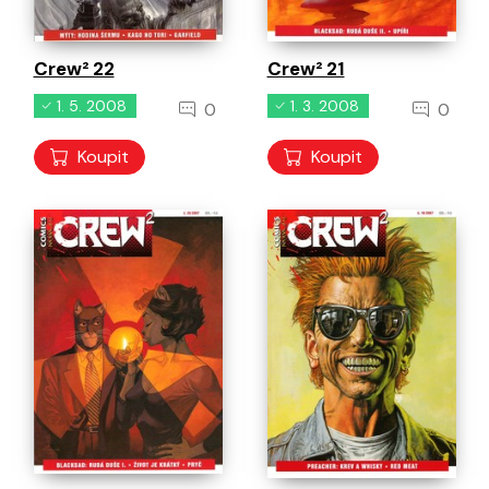
Crew² 22
Crew² 21
1. 5. 2008
1. 3. 2008
0
0
Koupit
Koupit