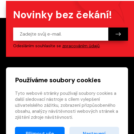
Novinky bez čekání!
Odesláním souhlasíte se
zpracováním údajů
.
Patička webu
Odkazy na sociální s
Používáme soubory cookies
Tyto webové stránky používají soubory cookies a
Vedlejší navigace
redakce@crew.cz
další sledovací nástroje s cílem vylepšení
uživatelského zážitku, zobrazení přizpůsobeného
Ochrana soukromí
obsahu, analýzy návštěvnosti webových stránek a
Nastavení cookies
zjištění zdroje návštěvnosti.
RSS
E-shop
Přijmout vše
Nastavení