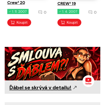
Crew² 20
CREW² 19
1. 11. 2007
1. 4. 2007
0
0
Koupit
Koupit
Ďábel se skrývá v detailu!