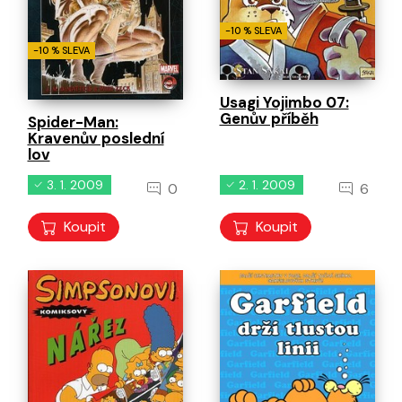
-10 % SLEVA
-10 % SLEVA
Usagi Yojimbo 07:
Genův příběh
Spider-Man:
Kravenův poslední
lov
3. 1. 2009
2. 1. 2009
0
6
Koupit
Koupit