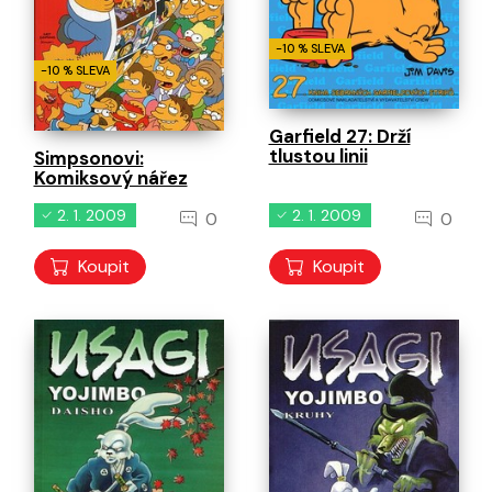
-10 % SLEVA
-10 % SLEVA
Garfield 27: Drží
tlustou linii
Simpsonovi:
Komiksový nářez
2. 1. 2009
2. 1. 2009
0
0
Koupit
Koupit