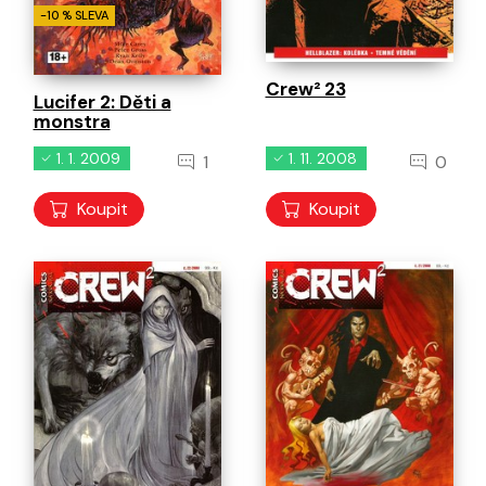
-10 % SLEVA
Crew² 23
Lucifer 2: Děti a
monstra
1. 1. 2009
1. 11. 2008
1
0
Koupit
Koupit