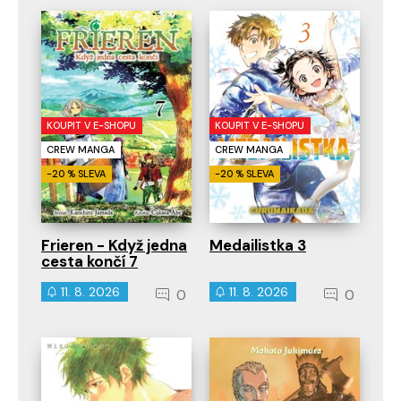
KOUPIT V E-SHOPU
KOUPIT V E-SHOPU
CREW MANGA
CREW MANGA
-20 % SLEVA
-20 % SLEVA
Frieren - Když jedna
Medailistka 3
cesta končí 7
11. 8. 2026
11. 8. 2026
0
0