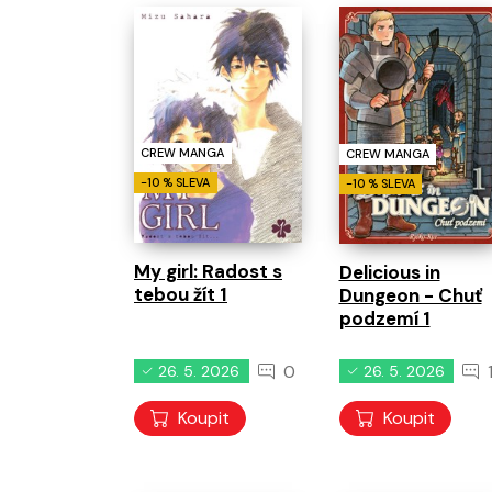
CREW MANGA
CREW MANGA
-10 % SLEVA
-10 % SLEVA
My girl: Radost s
Delicious in
tebou žít 1
Dungeon - Chuť
podzemí 1
0
26. 5. 2026
26. 5. 2026
Koupit
Koupit