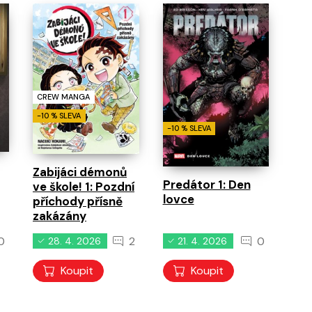
CREW MANGA
-10 % SLEVA
-10 % SLEVA
Zabijáci démonů
Predátor 1: Den
ve škole! 1: Pozdní
lovce
příchody přísně
zakázány
0
2
0
28. 4. 2026
21. 4. 2026
Koupit
Koupit