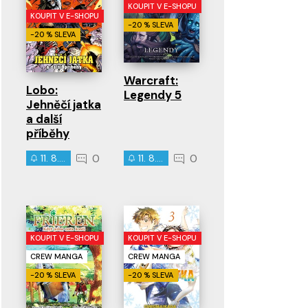
KOUPIT V E-SHOPU
KOUPIT V E-SHOPU
-20 % SLEVA
-20 % SLEVA
Warcraft:
Lobo:
Legendy 5
Jehněčí jatka
a další
příběhy
0
0
11. 8. 2026
11. 8. 2026
KOUPIT V E-SHOPU
KOUPIT V E-SHOPU
CREW MANGA
CREW MANGA
-20 % SLEVA
-20 % SLEVA