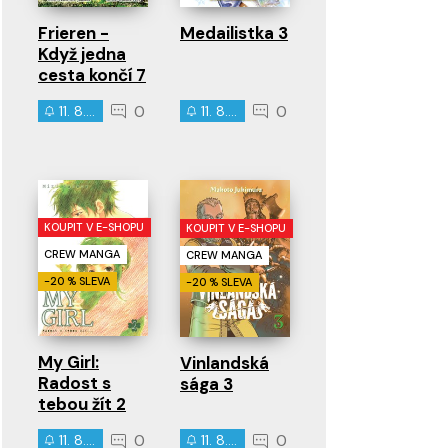
Frieren -
Medailistka 3
Když jedna
cesta končí 7
0
0
11. 8. 2026
11. 8. 2026
KOUPIT V E-SHOPU
KOUPIT V E-SHOPU
CREW MANGA
CREW MANGA
-20 % SLEVA
-20 % SLEVA
My Girl:
Vinlandská
Radost s
sága 3
tebou žít 2
0
0
11. 8. 2026
11. 8. 2026