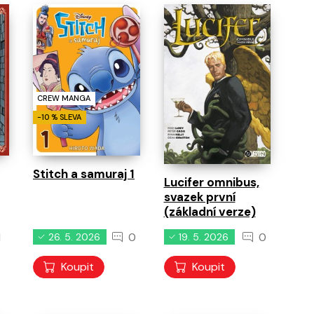
CREW MANGA
-10 % SLEVA
Stitch a samuraj 1
Lucifer omnibus,
svazek první
(základní verze)
1
0
0
26. 5. 2026
19. 5. 2026
Koupit
Koupit