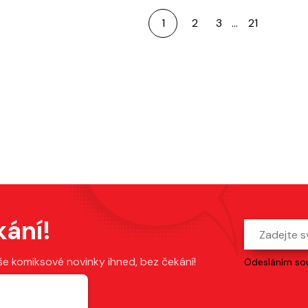
1
2
3
…
21
kání!
še komiksové novinky ihned, bez čekání!
Odesláním sou