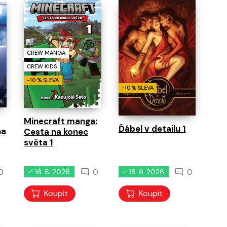
běhy
0
0
0
11. 8. 2026
11. 8. 2026
11. 8. 2026
CREW MANGA
CREW KIDS
-10 % SLEVA
-10 % SLEVA
Minecraft manga:
Ďábel v detailu 1
na
Cesta na konec
světa 1
0
0
0
16. 6. 2026
16. 6. 2026
Koupit
Koupit