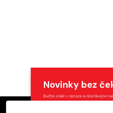
Novinky bez če
Buďte stále v obraze a dostávejte na
Stačí vyplnit váš e-mail.