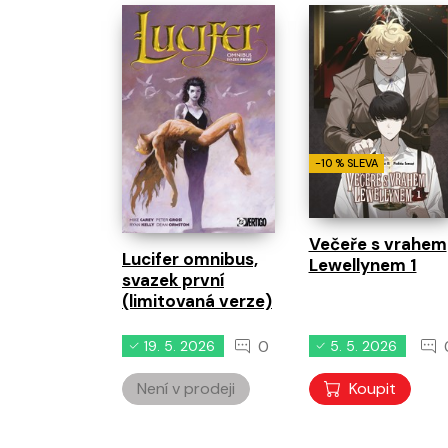
-10 % SLEVA
Večeře s vrahem
Lucifer omnibus,
Lewellynem 1
svazek první
(limitovaná verze)
0
19. 5. 2026
5. 5. 2026
Není v prodeji
Koupit