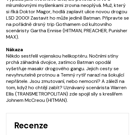
mírumilovnými myšlenkami zrovna neoplývá. Muž, který
si říká Doktor Magor, hodlá zaplavit ulice novou drogou
LSD 2000! Zastavit ho může jedině Batman. Připravte se
na pořádně drsný trip Gothamem od kultovního
scenáristy Gartha Ennise (HITMAN, PREACHER, Punisher
MAX).
Nákaza
Někdo sestřelil vojenskou helikoptéru. Nočními stíny
prchá záhadná dvojice, zatímco Batman opodál
vyšetřuje masakr drogového gangu. Jejich cesty se
nevyhnutelně protnou a Temný rytíř narazí na šokující
nepřátele. Jsou zmutovaní, nebo nemocní? A záleží na
tom, když ho chtějí zabít? Uznávaný scenárista Warren
Ellis (TRANSMETROPOLITAN) zde spojil síly s kreslířem
Johnem McCreou (HITMAN).
Recenze