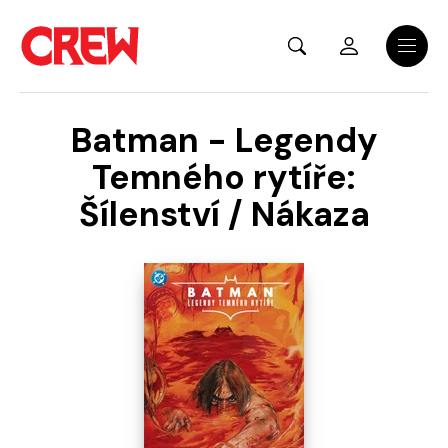
Přejít na hlavní obsah
Menu
Batman - Legendy
Temného rytíře:
Šílenství / Nákaza