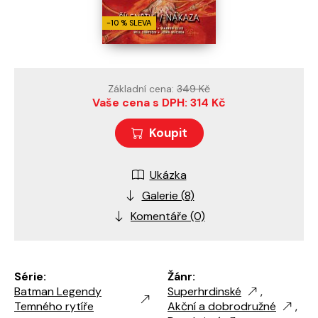
-10 % SLEVA
Základní cena:
349 Kč
Vaše cena s DPH: 314 Kč
Koupit
Ukázka
Galerie (8)
Komentáře (0)
Série:
Žánr:
Batman Legendy
Superhrdinské
,
Temného rytíře
Akční a dobrodružné
,