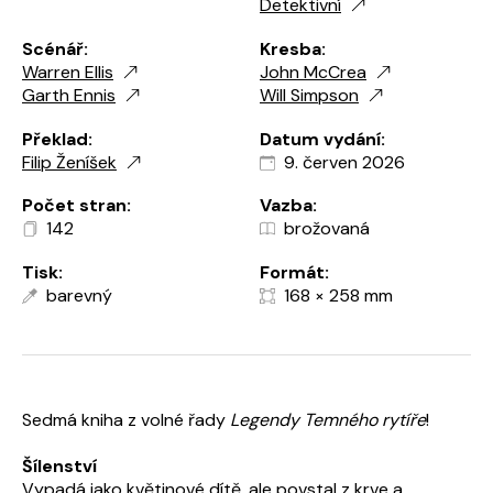
Detektivní
Scénář:
Kresba:
Warren Ellis
John McCrea
Garth Ennis
Will Simpson
Překlad:
Datum vydání:
Filip Ženíšek
9. červen 2026
Počet stran:
Vazba:
142
brožovaná
Tisk:
Formát:
barevný
168 × 258 mm
Sedmá kniha z volné řady
Legendy Temného rytíře
!
Šílenství
Vypadá jako květinové dítě, ale povstal z krve a