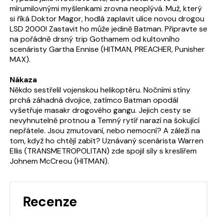
mírumilovnými myšlenkami zrovna neoplývá. Muž, který
si říká Doktor Magor, hodlá zaplavit ulice novou drogou
LSD 2000! Zastavit ho může jedině Batman. Připravte se
na pořádně drsný trip Gothamem od kultovního
scenáristy Gartha Ennise (HITMAN, PREACHER, Punisher
MAX).
Nákaza
Někdo sestřelil vojenskou helikoptéru. Nočními stíny
prchá záhadná dvojice, zatímco Batman opodál
vyšetřuje masakr drogového gangu. Jejich cesty se
nevyhnutelně protnou a Temný rytíř narazí na šokující
nepřátele. Jsou zmutovaní, nebo nemocní? A záleží na
tom, když ho chtějí zabít? Uznávaný scenárista Warren
Ellis (TRANSMETROPOLITAN) zde spojil síly s kreslířem
Johnem McCreou (HITMAN).
Recenze