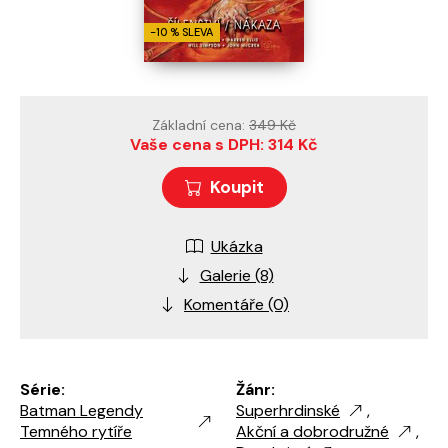
-10 % SLEVA
Základní cena:
349 Kč
Vaše cena s DPH: 314 Kč
Koupit
Ukázka
Galerie (8)
Komentáře (0)
Série:
Žánr:
Batman Legendy
Superhrdinské
,
Temného rytíře
Akční a dobrodružné
,