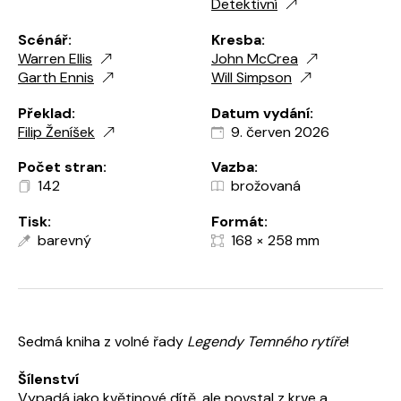
Detektivní
Scénář:
Kresba:
Warren Ellis
John McCrea
Garth Ennis
Will Simpson
Překlad:
Datum vydání:
Filip Ženíšek
9. červen 2026
Počet stran:
Vazba:
142
brožovaná
Tisk:
Formát:
barevný
168 × 258 mm
Sedmá kniha z volné řady
Legendy Temného rytíře
!
Šílenství
Vypadá jako květinové dítě, ale povstal z krve a