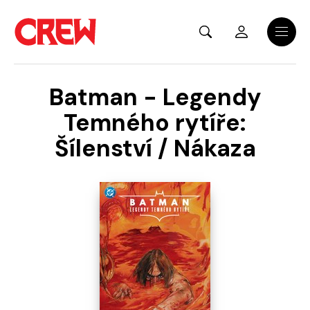
Přejít na hlavní obsah
Menu
Batman - Legendy
Temného rytíře:
Šílenství / Nákaza