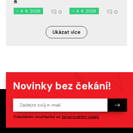
4
4. 8. 2026
4. 8. 2026
0
0
Ukázat více
Novinky bez čekání!
Odesláním souhlasíte se
zpracováním údajů
.