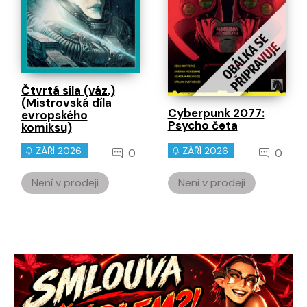
Čtvrtá síla (váz.)
(Mistrovská díla
Cyberpunk 2077:
evropského
Psycho četa
komiksu)
ZÁŘÍ 2026
ZÁŘÍ 2026
0
0
Není v prodeji
Není v prodeji