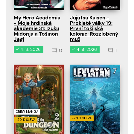
My Hero Academia
Jujutsu Kaisen -
- Moje hrdinská
Prokleté války 19:
akademie 31: Izuku
První tokijská
Midorija a Tošinori
kolonie: Rozzlobený
Jagi
muž
4. 8. 2026
4. 8. 2026
0
1
CREW MANGA
-20 % SLEVA
-20 % SLEVA