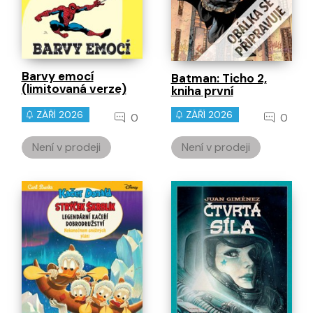
Barvy emocí
Batman: Ticho 2,
(limitovaná verze)
kniha první
ZÁŘÍ 2026
ZÁŘÍ 2026
0
0
Není v prodeji
Není v prodeji