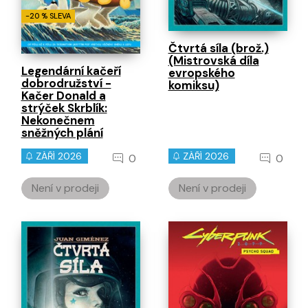
-20 % SLEVA
Čtvrtá síla (brož.)
(Mistrovská díla
Legendární kačeří
evropského
dobrodružství -
komiksu)
Kačer Donald a
strýček Skrblík:
Nekonečnem
sněžných plání
ZÁŘÍ 2026
ZÁŘÍ 2026
0
0
Není v prodeji
Není v prodeji