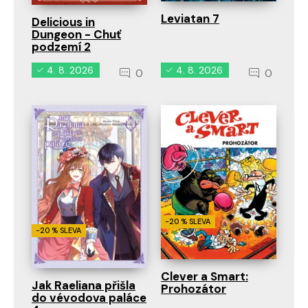
Leviatan 7
Delicious in
Dungeon - Chuť
podzemí 2
4. 8. 2026
4. 8. 2026
0
0
-20 % SLEVA
-20 % SLEVA
Clever a Smart:
Jak Raeliana přišla
Prohozátor
do vévodova paláce