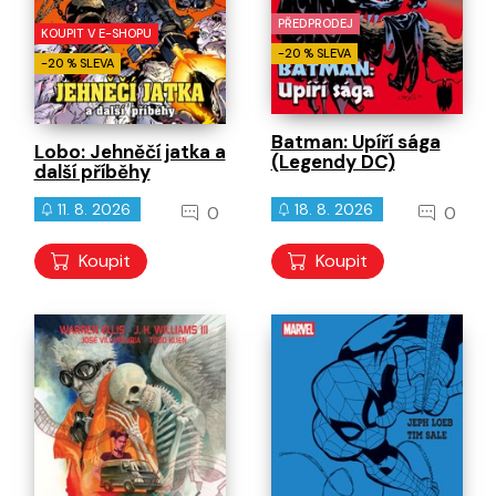
PŘEDPRODEJ
KOUPIT V E-SHOPU
-20 % SLEVA
-20 % SLEVA
Batman: Upíří sága
Lobo: Jehněčí jatka a
(Legendy DC)
další příběhy
11. 8. 2026
18. 8. 2026
0
0
Koupit
Koupit