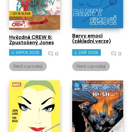
-20 % SLEVA
Barvy emocí
Hvězdná CREW 6:
(základní verze)
Zpustošený Jones
SRPEN 2026
ZÁŘÍ 2026
0
0
Není v prodeji
Není v prodeji