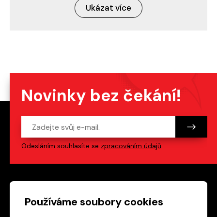
Ukázat více
Novinky bez čekání!
Odesláním souhlasíte se
zpracováním údajů
.
Patička webu
Odkazy na sociální s
Používáme soubory cookies