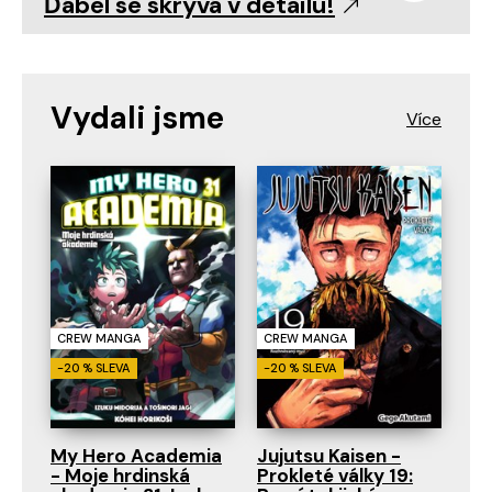
Ďábel se skrývá v detailu!
Vydali jsme
CREW MANGA
CREW MANGA
-20 % SLEVA
-20 % SLEVA
My Hero Academia
Jujutsu Kaisen -
- Moje hrdinská
Prokleté války 19: