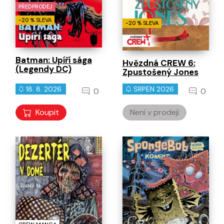
PŘEDPRODEJ
-20 % SLEVA
-20 % SLEVA
Batman: Upíří sága
Hvězdná CREW 6:
(Legendy DC)
Zpustošený Jones
18. 8. 2026
SRPEN 2026
0
0
Koupit
Není v prodeji