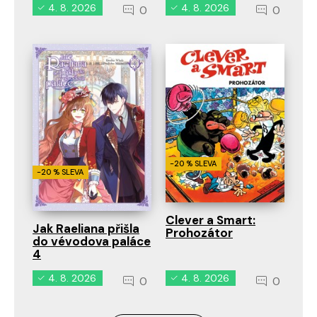
4. 8. 2026
4. 8. 2026
0
0
-20 % SLEVA
-20 % SLEVA
Clever a Smart:
Jak Raeliana přišla
Prohozátor
do vévodova paláce
4
4. 8. 2026
4. 8. 2026
0
0