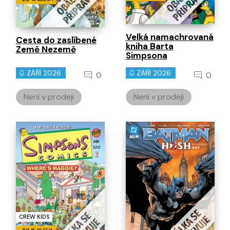
Velká namachrovaná
Cesta do zaslíbené
kniha Barta
Země Nezemě
Simpsona
ZÁŘÍ 2026
ZÁŘÍ 2026
0
0
Není v prodeji
Není v prodeji
CREW KIDS