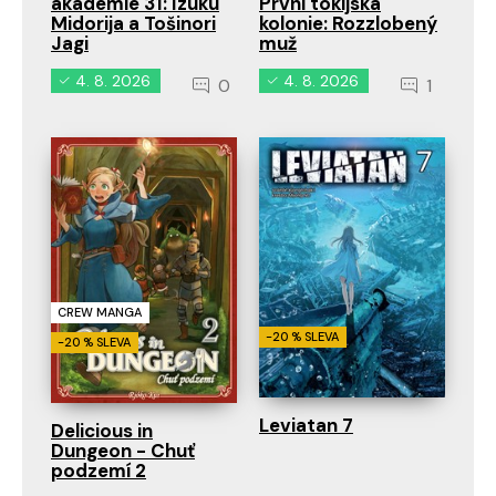
akademie 31: Izuku
První tokijská
Midorija a Tošinori
kolonie: Rozzlobený
Jagi
muž
4. 8. 2026
4. 8. 2026
0
1
CREW MANGA
-20 % SLEVA
-20 % SLEVA
Leviatan 7
Delicious in
Dungeon - Chuť
podzemí 2