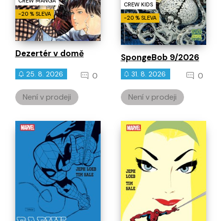
CREW MANGA
CREW KIDS
-20 % SLEVA
-20 % SLEVA
Dezertér v domě
SpongeBob 9/2026
25. 8. 2026
31. 8. 2026
0
0
Není v prodeji
Není v prodeji