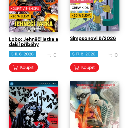
PŘEDPRODEJ
CREW KIDS
KOUPIT V E-SHOPU
-20 % SLEVA
-20 % SLEVA
Simpsonovi 8/2026
Lobo: Jehněčí jatka a
další příběhy
11. 8. 2026
17. 8. 2026
0
0
Koupit
Koupit